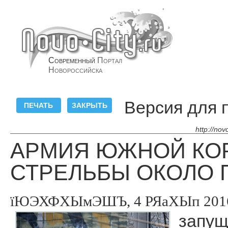
Современный
Портал
Новороссийска
Версия для 
http://nov
АРМИЯ ЮЖНОЙ КО
СТРЕЛЬБЫ ОКОЛО 
їЮЭХФХЫмЭШЪ, 4 РЯаХЫп 2016,
запущ