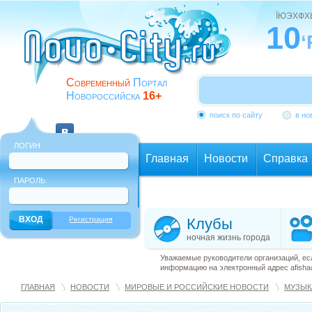
ЇЮЭХФ
10
‘
Современный
Портал
Новороссийска
16+
поиск по сайту
в но
ЛОГИН
Главная
Новости
Справка
ПАРОЛЬ
Еще
Регистрация
Клубы
ночная жизнь города
Уважаемые руководители организаций, ес
информацию на электронный адрес afisha@
ГЛАВНАЯ
НОВОСТИ
МИРОВЫЕ И РОССИЙСКИЕ НОВОСТИ
МУЗЫК