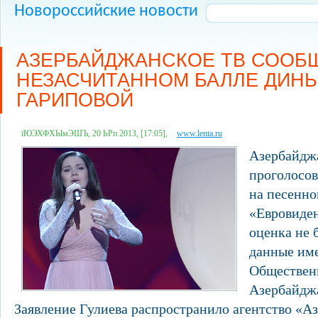
Новороссийские новости
АЗЕРБАЙДЖАНСКОЕ ТВ СООБ
НЕЗАСЧИТАННОМ БАЛЛЕ ДИН
ГАРИПОВОЙ
їЮЭХФХЫмЭШЪ, 20 ЬРп 2013, [17:05],
www.lenta.ru
Азербайдж
проголосов
на песенно
«Евровиден
оценка не 
данные име
Обществен
Азербайдж
Заявление Гулиева распространило агентство «А