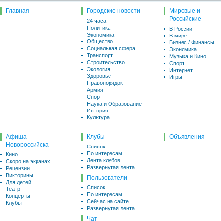
Главная
Городские новости
Мировые и
Российские
24 часа
Политика
В России
Экономика
В мире
Общество
Бизнес / Финансы
Социальная сфера
Экономика
Транспорт
Музыка и Кино
Строительство
Спорт
Экология
Интернет
Здоровье
Игры
Правопорядок
Армия
Спорт
Наука и Образование
История
Культура
Афиша
Клубы
Объявления
Новороссийска
Список
По интересам
Кино
Лента клубов
Скоро на экранах
Развернутая лента
Рецензии
Викторины
Пользователи
Для детей
Список
Театр
По интересам
Концерты
Сейчас на сайте
Клубы
Развернутая лента
Чат