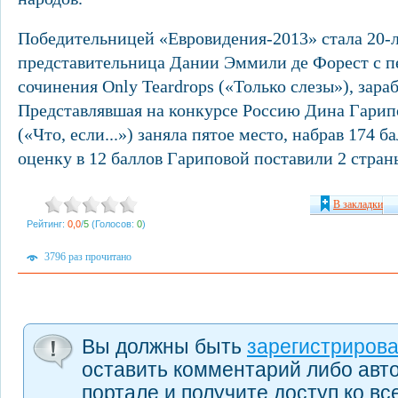
Победительницей «Евровидения-2013» стала 20-
представительница Дании Эммили де Форест с п
сочинения Only Teardrops («Только слезы»), зара
Представлявшая на конкурсе Россию Дина Гарипо
(«Что, если...») заняла пятое место, набрав 174 
оценку в 12 баллов Гариповой поставили 2 стра
В закладки
Рейтинг:
0,0
/
5
(Голосов:
0
)
3796 раз прочитано
Вы должны быть
зарегистриров
оставить комментарий либо авт
портале и получите доступ ко в