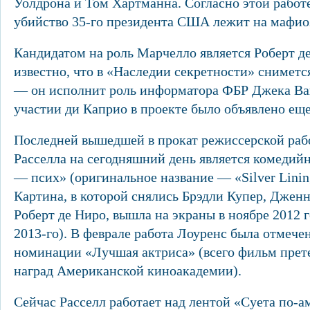
Уолдрона и Том Хартманна. Согласно этой работе
убийство 35-го президента США лежит на мафио
Кандидатом на роль Марчелло является Роберт д
известно, что в «Наследии секретности» снимет
— он исполнит роль информатора ФБР Джека Ва
участии ди Каприо в проекте было объявлено еще
Последней вышедшей в прокат режиссерской раб
Расселла на сегодняшний день является комедий
— псих» (оригинальное название — «Silver Linin
Картина, в которой снялись Брэдли Купер, Джен
Роберт де Ниро, вышла на экраны в ноябре 2012 г
2013-го). В феврале работа Лоуренс была отмече
номинации «Лучшая актриса» (всего фильм прет
наград Американской киноакадемии).
Сейчас Расселл работает над лентой «Суета по-