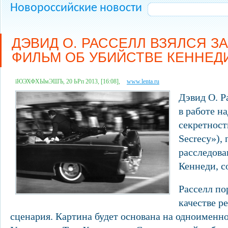
Новороссийские новости
ДЭВИД О. РАССЕЛЛ ВЗЯЛСЯ ЗА
ФИЛЬМ ОБ УБИЙСТВЕ КЕННЕД
їЮЭХФХЫмЭШЪ, 20 ЬРп 2013, [16:08],
www.lenta.ru
Дэвид О. Р
в работе н
секретност
Secrecy»),
расследов
Кеннеди, с
Расселл по
качестве р
сценария. Картина будет основана на одноименн