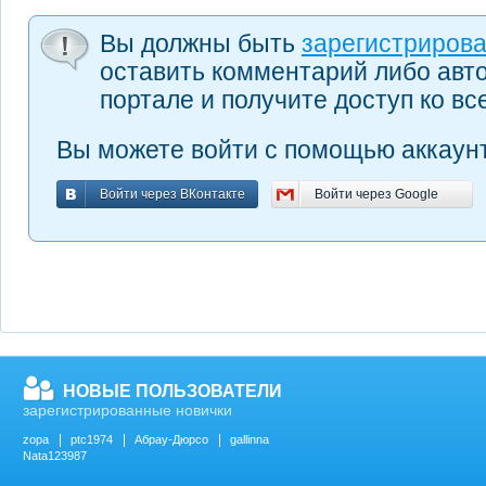
Вы должны быть
зарегистриров
оставить комментарий либо авт
портале и получите доступ ко в
Вы можете войти с помощью аккаунт
Войти через ВКонтакте
Войти через Google
Войти через ВКонтакте
Войти через Google
НОВЫЕ ПОЛЬЗОВАТЕЛИ
зарегистрированные новички
zopa
ptc1974
Абрау-Дюрсо
gallinna
Nata123987