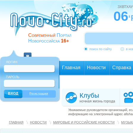
ЗХВТХАУ
06
‘
Современный
Портал
Новороссийска
16+
поиск по сайту
в но
ЛОГИН
Главная
Новости
Справка
ПАРОЛЬ
Еще
Регистрация
Клубы
ночная жизнь города
Уважаемые руководители организаций, ес
информацию на электронный адрес afisha@
ГЛАВНАЯ
НОВОСТИ
МИРОВЫЕ И РОССИЙСКИЕ НОВОСТИ
МУЗЫК