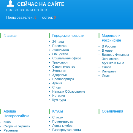
СЕЙЧАС НА САЙТЕ
пользователи on-line
Пользователей:
0
Гостей:
0
Главная
Городские новости
Мировые и
Российские
24 часа
Политика
В России
Экономика
В мире
Общество
Бизнес / Финансы
Социальная сфера
Экономика
Транспорт
Музыка и Кино
Строительство
Спорт
Экология
Интернет
Здоровье
Игры
Правопорядок
Армия
Спорт
Наука и Образование
История
Культура
Афиша
Клубы
Объявления
Новороссийска
Список
По интересам
Кино
Лента клубов
Скоро на экранах
Развернутая лента
Рецензии