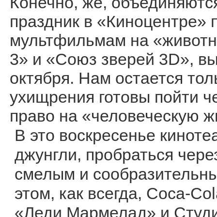
Конечно, же, объединяютс
праздник в «Киноцентре» 
мультфильмам на «животн
3» и «Союз зверей 3D», в
октября. Нам остается тол
ухищрения готовы пойти че
право на «человеческую ж
В это воскресенье киноте
джунгли, пробраться чер
смелым и сообразительны
этом, как всегда, Coca-Co
«Леди Мармелад» и Студи