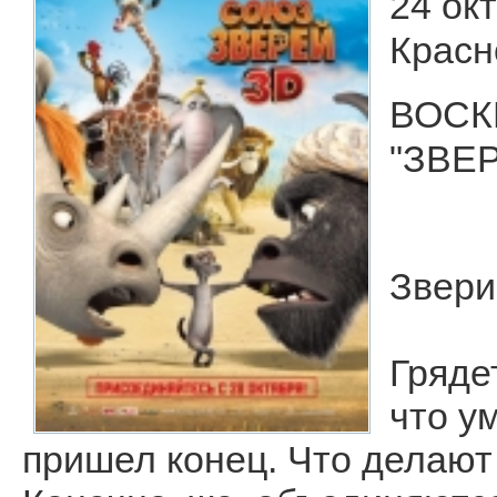
24 ок
Красн
ВОСК
"ЗВЕ
Звери
Гряде
что у
пришел конец. Что делают