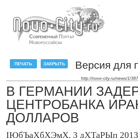
Современный
Портал
Новороссийска
Версия для 
http://novo-city.ru/news/1/3
В ГЕРМАНИИ ЗАДЕ
ЦЕНТРОБАНКА ИРА
ДОЛЛАРОВ
ІЮбЪаХбХЭмХ, 3 дХТаРЫп 2013, 