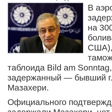
В аэр
задер
на 30
болив
США),
тамож
таблоида Bild am Sonntag,
задержанный — бывший г
Мазахери.
Официального подтвержде