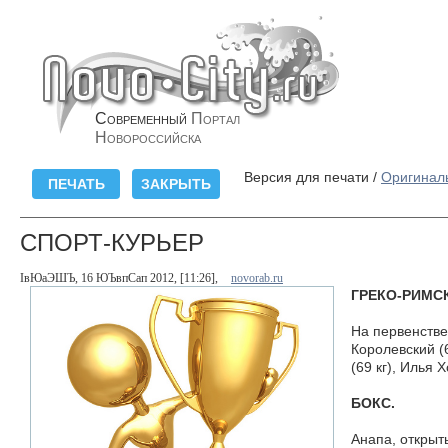
Современный
Портал
Новороссийска
Версия для печати /
Оригинал
СПОРТ-КУРЬЕР
ІвЮаЭШЪ, 16 ЮЪвпСап 2012, [11:26],
novorab.ru
ГРЕКО-РИМС
На первенстве
Королевский (6
(69 кг), Илья Х
БОКС.
Анапа, открыт