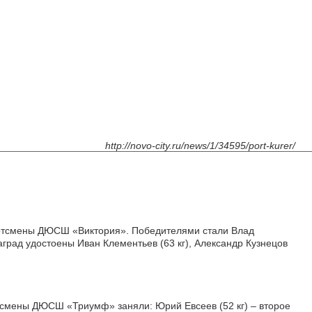
http://novo-city.ru/news/1/34595/port-kurer/
портсмены ДЮСШ «Виктория». Победителями стали Влад
наград удостоены Иван Клементьев (63 кг), Александр Кузнецов
тсмены ДЮСШ «Триумф» заняли: Юрий Евсеев (52 кг) – второе