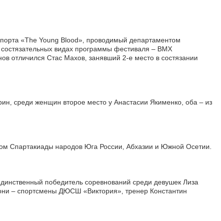
 спорта «The Young Blood», проводимый департаментом
 состязательных видах программы фестиваля – BMX
нов отличился Стас Махов, занявший 2-е место в состязании
н, среди женщин второе место у Анастасии Якименко, оба – из
ром Спартакиады народов Юга России, Абхазии и Южной Осетии.
 единственный победитель соревнований среди девушек Лиза
е они – спортсмены ДЮСШ «Виктория», тренер Константин