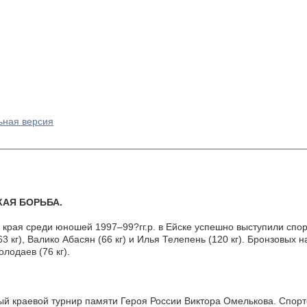
ьная версия
КАЯ БОРЬБА.
 края среди юношей 1997–99?гг.р. в Ейске успешно выступили с
3 кг), Валико Абасян (66 кг) и Илья Телепень (120 кг). Бронзовых 
олодаев (76 кг).
ый краевой турнир памяти Героя России Виктора Омелькова. Спор