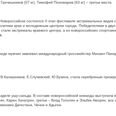
 Гречишников (57 кг), Тимофей Пономарев (63 кг) – третьи места.
 Новороссийска состоялся V этап фестиваля экстремальных видов
литики края и молодежным центром города. Победителями в двух
– стали экстремалы краевого центра, а из новороссийских спортсме
в.
среди мужчин завоевал международный гроссмейстер Михаил Панари
, В.Калашников, Е.Случевский, Ю.Бузина, стала серебряным призе
разделе ушу-саньда. В составе новороссийской команды выступила
ян, Карен Хачатрян, третьи – Влад Тополян и Эльбек Аморян, вс
сменами Дагестана, Чечни и Адыгеи.