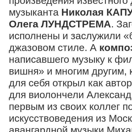
произведения известного 
музыканта
Николая КАП
Олега ЛУНДСТРЕМА
. За
исполнены и заслужили «
джазовом стиле. А
компо
написавшего музыку к фи
вишня» и многим другим, 
для себя открыл как авто
для виолончели Александ
первым из своих коллег по
искусствоведения из Мос
авангардной музыки Миха