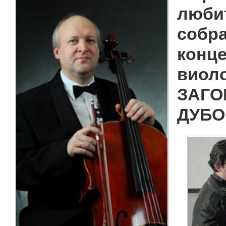
любит
собра
конце
виол
ЗАГО
ДУБО