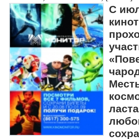
С июл
кинот
прохо
участ
«Пове
чарод
Месть
космо
ласта
любом
сохра