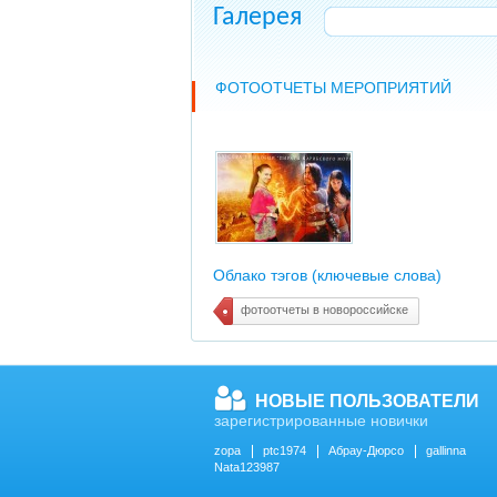
Галерея
ФОТООТЧЕТЫ МЕРОПРИЯТИЙ
Облако тэгов (ключевые слова)
фотоотчеты в новороссийске
НОВЫЕ ПОЛЬЗОВАТЕЛИ
зарегистрированные новички
zopa
ptc1974
Абрау-Дюрсо
gallinna
Nata123987