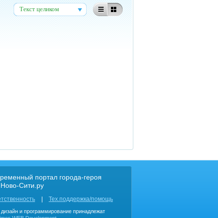
Текст целиком
ременный портал города-героя
 Ново-Сити.ру
етственность
Тех.поддержка/помощь
, дизайн и программирование принадлежат