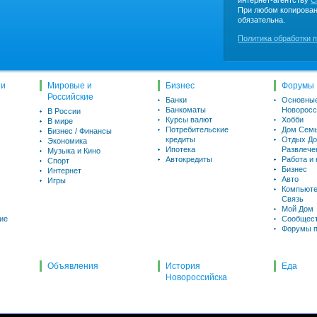
интернет-агентству
C
При любом копирован
обязательна.
Политика обработки 
ти
Мировые и
Бизнес
Форумы
Российские
Банки
Основны
Банкоматы
Новоросс
В России
Курсы валют
Хобби
В мире
Потребительские
Дом Семь
Бизнес / Финансы
кредиты
Отдых До
Экономика
Ипотека
Развлече
Музыка и Кино
Автокредиты
Работа и
Спорт
Бизнес
Интернет
Авто
Игры
Компьюте
Связь
Мой Дом
ие
Сообщес
Форумы п
Объявления
История
Еда
Новороссийска