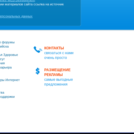
imes WEB Development
.
ии материалов сайта ссылка на источник
персональных данных
е форумы
ийска
КОНТАКТЫ
связаться с нами
я Здоровье
очень просто
суг
ния
 карьера
РАЗМЕЩЕНИЕ
РЕКЛАМЫ
самые выгодные
ры Интернет
предложения
тва
оддержки