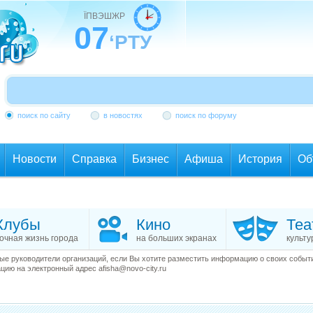
ЇПВЭШЖР
07
‘РТУ
поиск по сайту
в новостях
поиск по форуму
Новости
Справка
Бизнес
Афиша
История
Об
Клубы
Кино
Теа
очная жизнь города
на больших экранах
культу
е руководители организаций, если Вы хотите разместить информацию о своих события
ию на электронный адрес afisha@novo-city.ru