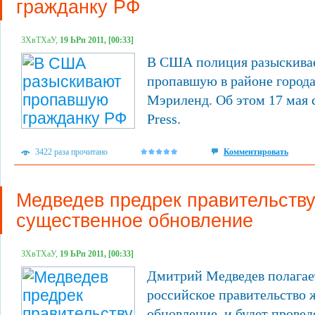
гражданку РФ
ЗХвТХаУ,
19 ЬРп 2011, [00:33]
В США полиция разыскивае
пропавшую в районе города
Мэриленд. Об этом 17 мая 
Press.
3422 раза прочитано
Комментировать
Медведев предрек правительств
существенное обновление
ЗХвТХаУ,
19 ЬРп 2011, [00:33]
Дмитрий Медведев полагает
российское правительство 
обновление, и будет провед