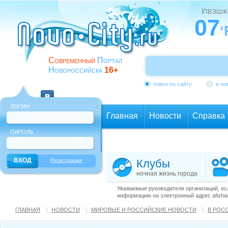
ЇПВЭШЖ
07
‘
Современный
Портал
Новороссийска
16+
поиск по сайту
в но
ЛОГИН
Главная
Новости
Справка
ПАРОЛЬ
Еще
Регистрация
Клубы
ночная жизнь города
Уважаемые руководители организаций, ес
информацию на электронный адрес afisha@
ГЛАВНАЯ
НОВОСТИ
МИРОВЫЕ И РОССИЙСКИЕ НОВОСТИ
В РОС