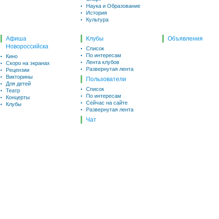
Наука и Образование
История
Культура
Афиша
Клубы
Объявления
Новороссийска
Список
По интересам
Кино
Лента клубов
Скоро на экранах
Развернутая лента
Рецензии
Викторины
Пользователи
Для детей
Список
Театр
По интересам
Концерты
Сейчас на сайте
Клубы
Развернутая лента
Чат