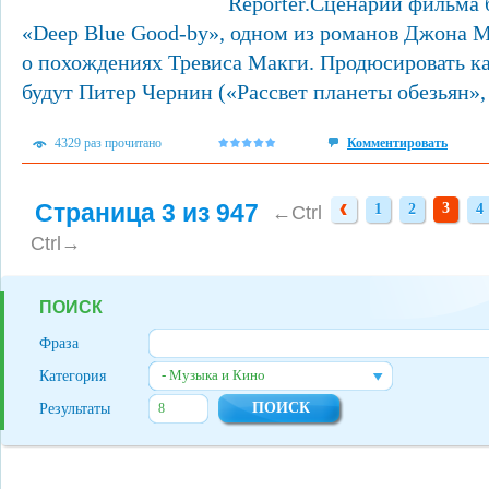
Reporter.Сценарий фильма 
«Deep Blue Good-by», одном из романов Джона 
о похождениях Тревиса Макги. Продюсировать к
будут Питер Чернин («Рассвет планеты обезьян»,
4329 раз прочитано
Комментировать
Страница 3 из 947
3
1
2
4
1
2
4
←Ctrl
Ctrl→
ПОИСК
Фраза
- Музыка и Кино
Категория
Результаты