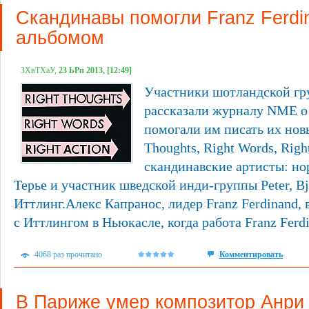
Скандинавы помогли Franz Ferdi
альбомом
ЗХвТХаУ,
23 ЬРп 2013, [12:49]
Участники шотландской гру
рассказали журналу NME о
помогали им писать их нов
Thoughts, Right Words, Righ
скандинавские артисты: н
Терье и участник шведской инди-группы Peter, Bj
Иттлинг.Алекс Капранос, лидер Franz Ferdinand, 
с Иттлингом в Ньюкасле, когда работа Franz Ferdi
4068 раз прочитано
Комментировать
В Париже умер композитор Анри