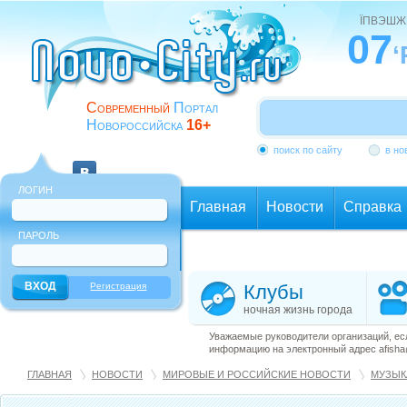
ЇПВЭШЖ
07
‘
Современный
Портал
Новороссийска
16+
поиск по сайту
в но
ЛОГИН
Главная
Новости
Справка
ПАРОЛЬ
Еще
Регистрация
Клубы
ночная жизнь города
Уважаемые руководители организаций, ес
информацию на электронный адрес afisha@
ГЛАВНАЯ
НОВОСТИ
МИРОВЫЕ И РОССИЙСКИЕ НОВОСТИ
МУЗЫК