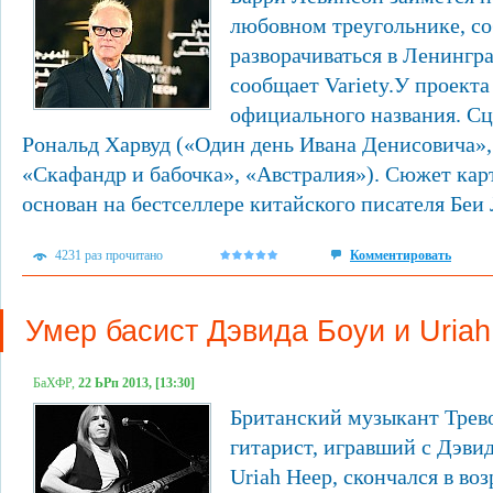
любовном треугольнике, со
разворачиваться в Ленингр
сообщает Variety.У проекта
официального названия. С
Рональд Харвуд («Один день Ивана Денисовича»,
«Скафандр и бабочка», «Австралия»). Сюжет кар
основан на бестселлере китайского писателя Беи Л
4231 раз прочитано
Комментировать
Умер басист Дэвида Боуи и Uria
БаХФР,
22 ЬРп 2013, [13:30]
Британский музыкант Трево
гитарист, игравший с Дэви
Uriah Heep, скончался в воз