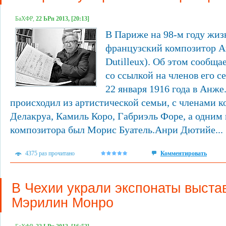
БаХФР,
22 ЬРп 2013, [20:13]
В Париже на 98-м году жиз
французский композитор А
Dutilleux). Об этом сообща
со ссылкой на членов его 
22 января 1916 года в Анж
происходил из артистической семьи, с членами 
Делакруа, Камиль Коро, Габриэль Форе, а одним 
композитора был Морис Буатель.Анри Дютийе...
4375 раз прочитано
Комментировать
В Чехии украли экспонаты выста
Мэрилин Монро