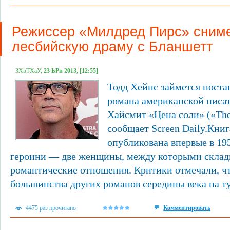
Режиссер «Милдред Пирс» сним
лесбийскую драму с Бланшетт
ЗХвТХаУ,
23 ЬРп 2013, [12:55]
Тодд Хейнс займется поста
романа американской писа
Хайсмит «Цена соли» («The P
сообщает Screen Daily.Кни
опубликована впервые в 195
героини — две женщины, между которыми скла
романтические отношения. Критики отмечали, чт
большинства других романов середины века на ту 
4475 раз прочитано
Комментировать