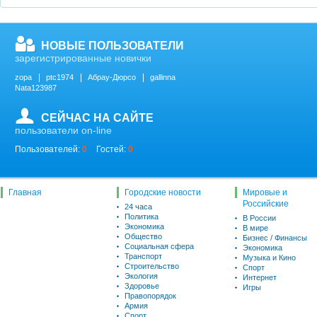
НОВЫЕ ПОЛЬЗОВАТЕЛИ
зарегистрированные новички
zopa
ptc1974
Абрау-Дюрсо
gallinna
Nata123987
СЕЙЧАС НА САЙТЕ
пользователи on-line
Пользователей:
0
Гостей:
0
Главная
Городские новости
Мировые и
Российские
24 часа
Политика
В России
Экономика
В мире
Общество
Бизнес / Финансы
Социальная сфера
Экономика
Транспорт
Музыка и Кино
Строительство
Спорт
Экология
Интернет
Здоровье
Игры
Правопорядок
Армия
Спорт