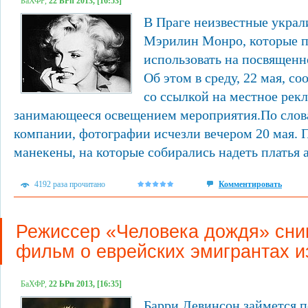
БаХФР,
22 ЬРп 2013, [16:53]
В Праге неизвестные укра
Мэрилин Монро, которые п
использовать на посвященн
Об этом в среду, 22 мая, со
со ссылкой на местное рекл
занимающееся освещением мероприятия.По слов
компании, фотографии исчезли вечером 20 мая.
манекены, на которые собирались надеть платья а
4192 раза прочитано
Комментировать
Режиссер «Человека дождя» сни
фильм о еврейских эмигрантах 
БаХФР,
22 ЬРп 2013, [16:35]
Барри Левинсон займется п