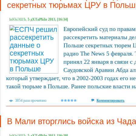
секретных тюрьмах ЦРУ в Польш
ІвЮаЭШЪ,
5 дХТаРЫп 2013, [16:34]
Европейский суд по правам
рассекретить материалы де
Польше секретных тюрем Ц
радио The News 5 февраля.
принял 22 января в связи с
Саудовской Аравии Абда а
который утверждает, что в 2002-2003 годах его н
такой тюрьме в Польше. Ранее польские власти на
3854 раза прочитано
Комментировать
В Мали вторглись войска из Чад
ІвЮаЭШЪ,
5 дХТаРЫп 2013, [16:29]