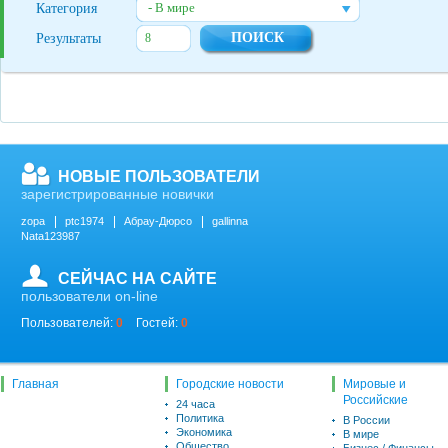
- В мире
Категория
Результаты
НОВЫЕ ПОЛЬЗОВАТЕЛИ
зарегистрированные новички
zopa
ptc1974
Абрау-Дюрсо
gallinna
Nata123987
СЕЙЧАС НА САЙТЕ
пользователи on-line
Пользователей:
0
Гостей:
0
Главная
Городские новости
Мировые и
Российские
24 часа
Политика
В России
Экономика
В мире
Общество