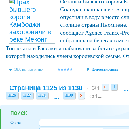
Останки бывшего короля 
Сианука, скончавшегося еще
опустили в воду в месте сл
столице страны Пномпене. 
сообщает Agence France-P
собрались на берегах в мес
Тонлесапа и Бассаки и наблюдали за богато укра
которой находились члены королевской семьи. Отт
3685 раз прочитано
Комментировать
Страница 1125 из 1130
1
...
1
←Ctrl
...
1126
1127
1128
1130
1126
1127
1128
1130
Ctrl→
ПОИСК
Фраза