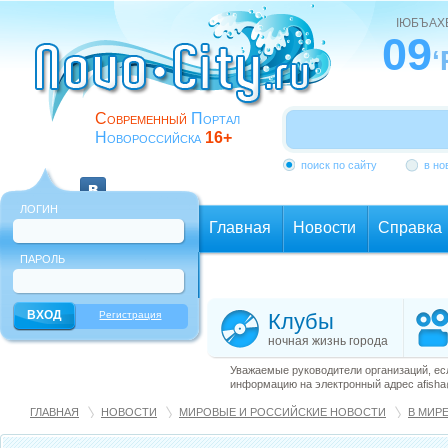
ІЮБЪАХ
09
‘
Современный
Портал
Новороссийска
16+
поиск по сайту
в но
ЛОГИН
Главная
Новости
Справка
ПАРОЛЬ
Еще
Регистрация
Клубы
ночная жизнь города
Уважаемые руководители организаций, ес
информацию на электронный адрес afisha@
ГЛАВНАЯ
НОВОСТИ
МИРОВЫЕ И РОССИЙСКИЕ НОВОСТИ
В МИР