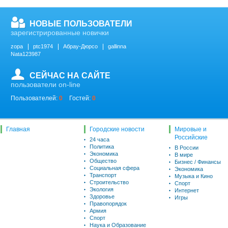
НОВЫЕ ПОЛЬЗОВАТЕЛИ
зарегистрированные новички
zopa
ptc1974
Абрау-Дюрсо
gallinna
Nata123987
СЕЙЧАС НА САЙТЕ
пользователи on-line
Пользователей:
0
Гостей:
0
Главная
Городские новости
Мировые и
Российские
24 часа
Политика
В России
Экономика
В мире
Общество
Бизнес / Финансы
Социальная сфера
Экономика
Транспорт
Музыка и Кино
Строительство
Спорт
Экология
Интернет
Здоровье
Игры
Правопорядок
Армия
Спорт
Наука и Образование