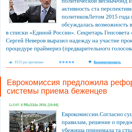
политической весныФонд 
активность ста перспектив
политиковЛетом 2015 года
обсуждалась возможность 
в списки «Единой России». Секретарь Генсовета
Сергей Неверов выразил надежду на участие про
процедуре праймериз (предварительного голосова
8155 раз прочитано
Комментировать
Еврокомиссия предложила рефо
системы приема беженцев
БаХФР,
6 РЯаХЫп 2016, [16:04]
Еврокомиссии.Согласно с
правилам, решение о предо
убежища принимала та стра