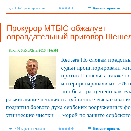
12623 раза прочитано
Комментировать
Прокурор МТБЮ обжалует
оправдательный приговор Шеше
БаХФР,
6 РЯаХЫп 2016, [16:59]
Reuters.По словам представ
судьи проигнорировали мно
против Шешеля, а также не
интерпретировали их. «Из
лиц было расценено как гу
разжигавшие ненависть публичные высказывания
поднятия боевого духа сербских вооруженных фо
этнические чистки — мерой по защите сербского 
34457 раз прочитано
Комментировать