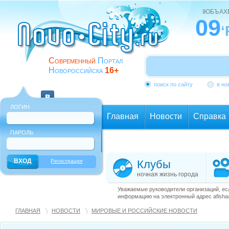
ІЮБЪАХ
09
‘
Современный
Портал
Новороссийска
16+
поиск по сайту
в но
ЛОГИН
Главная
Новости
Справка
ПАРОЛЬ
Еще
Регистрация
Клубы
ночная жизнь города
Уважаемые руководители организаций, ес
информацию на электронный адрес afisha@
ГЛАВНАЯ
НОВОСТИ
МИРОВЫЕ И РОССИЙСКИЕ НОВОСТИ