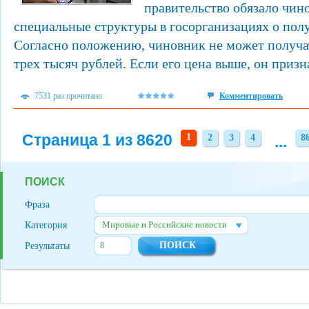
правительство обязало чин
специальные структуры в госорганизациях о пол
Согласно положению, чиновник не может получа
трех тысяч рублей. Если его цена выше, он призн
7531 раз прочитано
Комментировать
Страница 1 из 8620
1
2
3
4
...
8
2
3
4
8
ПОИСК
Фраза
Мировые и Российские новости
Категория
Результаты