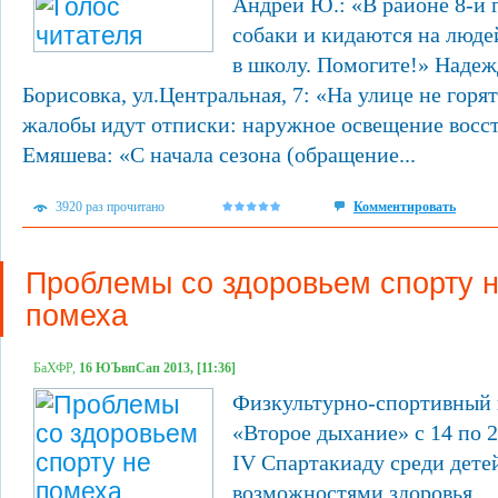
Андрей Ю.: «В районе 8-й 
собаки и кидаются на люде
в школу. Помогите!» Надеж
Борисовка, ул.Центральная, 7: «На улице не горя
жалобы идут отписки: наружное освещение восст
Емяшева: «С начала сезона (обращение...
3920 раз прочитано
Комментировать
Проблемы со здоровьем спорту 
помеха
БаХФР,
16 ЮЪвпСап 2013, [11:36]
Физкультурно-спортивный 
«Второе дыхание» с 14 по 
IV Спартакиаду среди дете
возможностями здоровья.