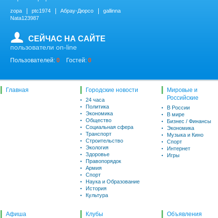
zopa
ptc1974
Абрау-Дюрсо
gallinna
Nata123987
СЕЙЧАС НА САЙТЕ
пользователи on-line
Пользователей:
0
Гостей:
0
Главная
Городские новости
Мировые и
Российские
24 часа
Политика
В России
Экономика
В мире
Общество
Бизнес / Финансы
Социальная сфера
Экономика
Транспорт
Музыка и Кино
Строительство
Спорт
Экология
Интернет
Здоровье
Игры
Правопорядок
Армия
Спорт
Наука и Образование
История
Культура
Афиша
Клубы
Объявления