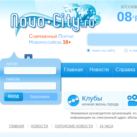
БГССЮВ
08
‘
Современный
Портал
Новороссийска
16+
поиск по сайту
в но
ЛОГИН
Главная
Новости
Справка
ПАРОЛЬ
Еще
Регистрация
Клубы
ночная жизнь города
Уважаемые руководители организаций, ес
информацию на электронный адрес afisha@
ГЛАВНАЯ
НОВОСТИ
ГОРОДСКИЕ НОВОСТИ
24 ЧАСА