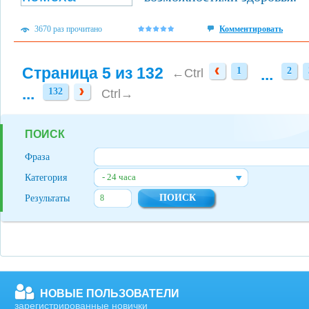
3670 раз прочитано
Комментировать
Страница 5 из 132
1
...
2
1
2
←Ctrl
...
132
132
Ctrl→
ПОИСК
Фраза
- 24 часа
Категория
Результаты
НОВЫЕ ПОЛЬЗОВАТЕЛИ
зарегистрированные новички