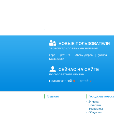
НОВЫЕ ПОЛЬЗОВАТЕЛИ
зарегистрированные новички
zopa
ptc1974
Абрау-Дюрсо
gallinna
Nata123987
СЕЙЧАС НА САЙТЕ
пользователи on-line
Пользователей:
0
Гостей:
0
Главная
Городские новос
24 часа
Политика
Экономика
Общество