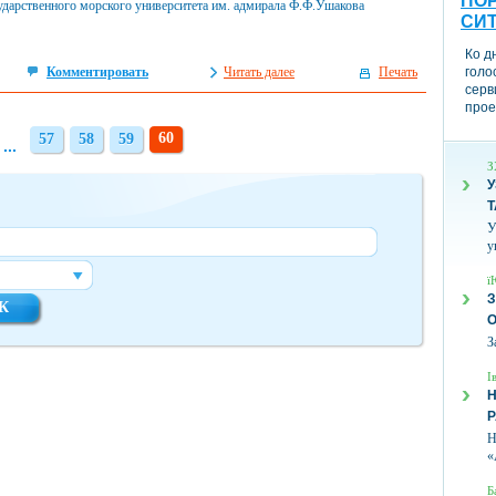
ПОР
сударственного морского университета им. адмирала Ф.Ф.Ушакова
СИ
Ко д
Комментировать
Читать далее
Печать
голо
серв
прое
60
57
58
59
57
58
59
...
З
У
Т
У
у
ї
З
З
І
Н
Н
«
Б