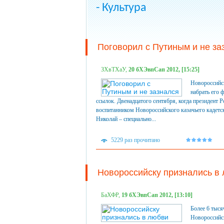
- Культура
Поговорил с Путиным и не за
ЗХвТХаУ,
20 бХЭвпСап 2012, [15:25]
Новороссийск
набрать его 
ссылок. Двенадцатого сентября, когда президент 
воспитанником Новороссийского казачьего кадетс
Николай – специально...
5229 раз прочитано
Новороссийску признались в
БаХФР,
19 бХЭвпСап 2012, [13:10]
Более 6 тыся
Новороссийск