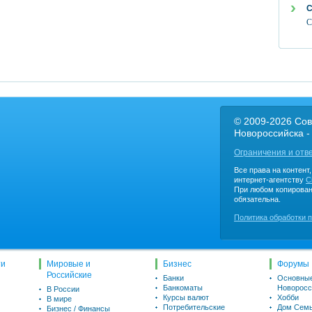
С
С
© 2009-2026 Сов
Новороссийска -
Ограничения и отв
Все права на контент
интернет-агентству
C
При любом копирован
обязательна.
Политика обработки 
ти
Мировые и
Бизнес
Форумы
Российские
Банки
Основны
Банкоматы
Новоросс
В России
Курсы валют
Хобби
В мире
Потребительские
Дом Семь
Бизнес / Финансы