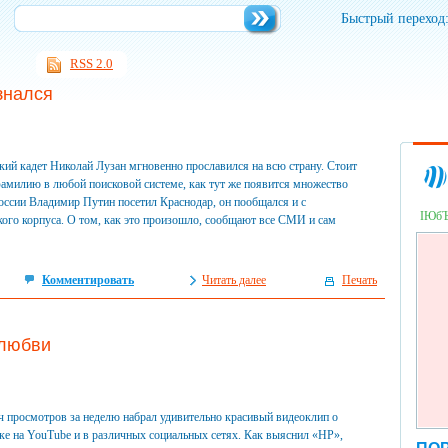
Быстрый переход
RSS 2.0
знался
ий кадет Николай Лузан мгновенно прославился на всю страну. Стоит
фамилию в любой поисковой системе, как тут же появится множество
России Владимир Путин посетил Краснодар, он пообщался и с
ІЮб
кого корпуса. О том, как это произошло, сообщают все СМИ и сам
Комментировать
Читать далее
Печать
 любви
ч просмотров за неделю набрал удивительно красивый видеоклип о
е на YouTube и в различных социальных сетях. Как выяснил «НР»,