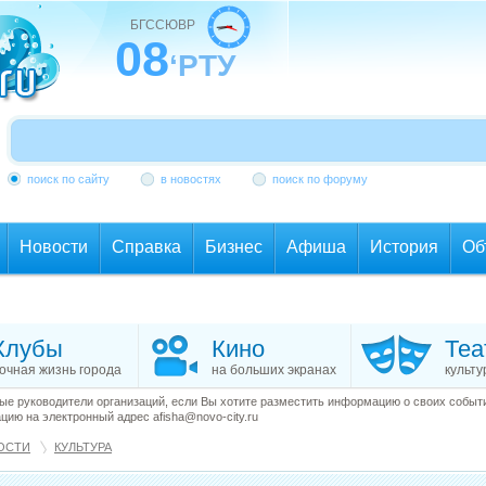
БГССЮВР
08
‘РТУ
поиск по сайту
в новостях
поиск по форуму
Новости
Справка
Бизнес
Афиша
История
Об
Клубы
Кино
Теа
очная жизнь города
на больших экранах
культу
е руководители организаций, если Вы хотите разместить информацию о своих события
ию на электронный адрес afisha@novo-city.ru
ОСТИ
КУЛЬТУРА