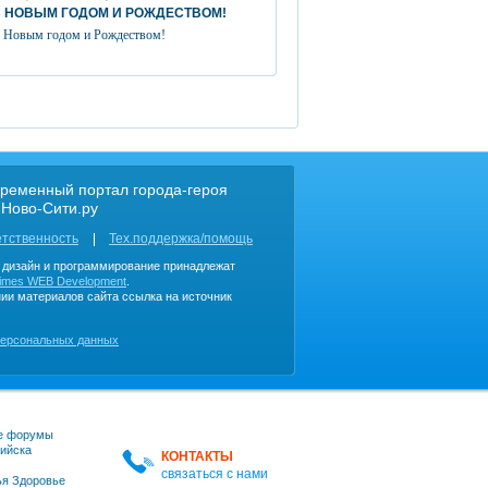
 НОВЫМ ГОДОМ И РОЖДЕСТВОМ!
 Новым годом и Рождеством!
ременный портал города-героя
 Ново-Сити.ру
етственность
Тех.поддержка/помощь
, дизайн и программирование принадлежат
imes WEB Development
.
ии материалов сайта ссылка на источник
персональных данных
е форумы
ийска
КОНТАКТЫ
связаться с нами
я Здоровье