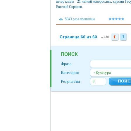
автор клипа – 21-летний новороссиец, курсант Го
Евгений Сорокин.
5043 раза прочитано
Страница 60 из 60
1
1
←Ctrl
ПОИСК
Фраза
- Культура
Категория
Результаты