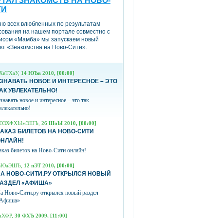
ТАЛ ЗНАКОМСТВ НА НОВО-
ТИ
ню всех влюбленных по результатам
сования на нашем портале совместно с
исом «Мамба» мы запускаем новый
кт «Знакомства на Ново-Сити».
ХвТХаУ,
14 ЮЪв 2010, [00:00]
ЗНАВАТЬ НОВОЕ И ИНТЕРЕСНОЕ – ЭТО
АК УВЛЕКАТЕЛЬНО!
знавать новое и интересное – это так
влекательно!
ЮЭХФХЫмЭШЪ,
26 ШоЫ 2010, [00:00]
АКАЗ БИЛЕТОВ НА НОВО-СИТИ
ОНЛАЙН!
аказ билетов на Ново-Сити онлайн!
вЮаЭШЪ,
12 пЭТ 2010, [00:00]
А НОВО-СИТИ.РУ ОТКРЫЛСЯ НОВЫЙ
РАЗДЕЛ «АФИША»
а Ново-Сити.ру открылся новый раздел
Афиша»
аХФР,
30 ФХЪ 2009, [11:00]