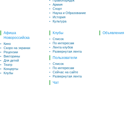
Правопорядок
Армия
Спорт
Наука и Образование
История
Культура
Афиша
Клубы
Объявления
Новороссийска
Список
По интересам
Кино
Лента клубов
Скоро на экранах
Развернутая лента
Рецензии
Викторины
Пользователи
Для детей
Список
Театр
По интересам
Концерты
Сейчас на сайте
Клубы
Развернутая лента
Чат