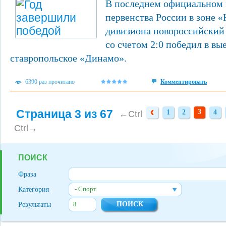
В последнем официальном 
первенства России в зоне 
дивизиона новороссийский
со счетом 2:0 победил в вы
ставропольское «Динамо».
6390 раз прочитано
Комментировать
Страница 3 из 67
3
1
2
4
1
2
4
←Ctrl
Ctrl→
ПОИСК
Фраза
- Спорт
Категория
Результаты