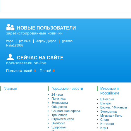
НОВЫЕ ПОЛЬЗОВАТЕЛИ
зарегистрированные новички
zopa
ptc1974
Абрау-Дюрсо
gallinna
Nata123987
СЕЙЧАС НА САЙТЕ
пользователи on-line
Пользователей:
0
Гостей:
0
Главная
Городские новости
Мировые и
Российские
24 часа
Политика
В России
Экономика
В мире
Общество
Бизнес / Финансы
Социальная сфера
Экономика
Транспорт
Музыка и Кино
Строительство
Спорт
Экология
Интернет
Здоровье
Игры