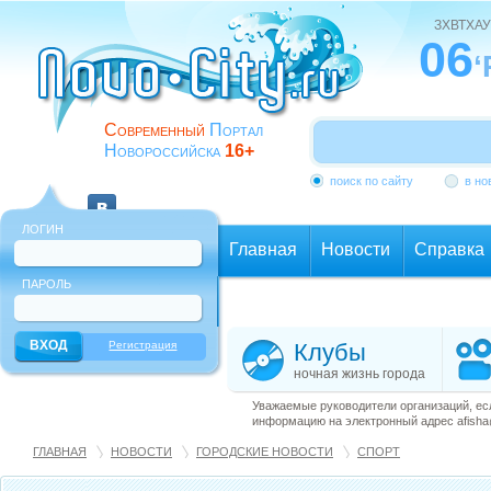
ЗХВТХАУ
06
‘
Современный
Портал
Новороссийска
16+
поиск по сайту
в но
ЛОГИН
Главная
Новости
Справка
ПАРОЛЬ
Еще
Регистрация
Клубы
ночная жизнь города
Уважаемые руководители организаций, ес
информацию на электронный адрес afisha@
ГЛАВНАЯ
НОВОСТИ
ГОРОДСКИЕ НОВОСТИ
СПОРТ