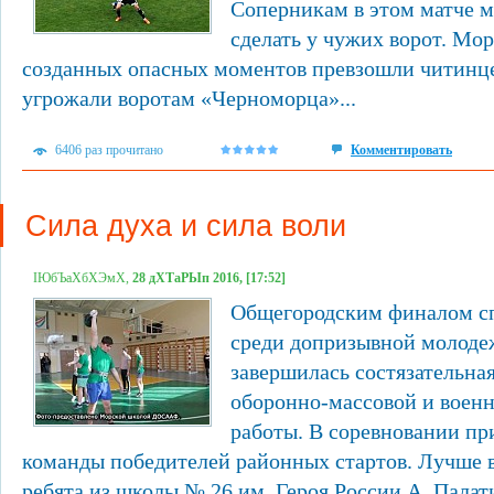
Соперникам в этом матче м
сделать у чужих ворот. Мо
созданных опасных моментов превзошли читинце
угрожали воротам «Черноморца»...
6406 раз прочитано
Комментировать
Сила духа и сила воли
ІЮбЪаХбХЭмХ,
28 дХТаРЫп 2016, [17:52]
Общегородским финалом сп
среди допризывной молодеж
завершилась состязательна
оборонно-массовой и воен
работы. В соревновании пр
команды победителей районных стартов. Лучше в
ребята из школы № 26 им. Героя России А. Палати