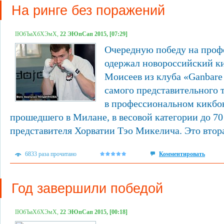
На ринге без поражений
ІЮбЪаХбХЭмХ,
22 ЭЮпСап 2015, [07:29]
Очередную победу на проф
одержал новороссийский к
Моисеев из клуба «Ganbare 
самого представительного 
в профессиональном кикбок
прошедшего в Милане, в весовой категории до 70
представителя Хорватии Тэо Микелича. Это втора
6833 раза прочитано
Комментировать
Год завершили победой
ІЮбЪаХбХЭмХ,
22 ЭЮпСап 2015, [00:18]