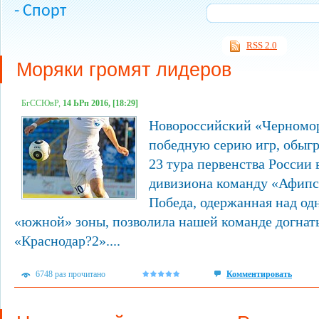
- Спорт
RSS 2.0
Моряки громят лидеров
БгССЮвР,
14 ЬРп 2016, [18:29]
Новороссийский «Черномо
победную серию игр, обыгр
23 тура первенства России 
дивизиона команду «Афипс»
Победа, одержанная над од
«южной» зоны, позволила нашей команде догнат
«Краснодар?2»....
6748 раз прочитано
Комментировать