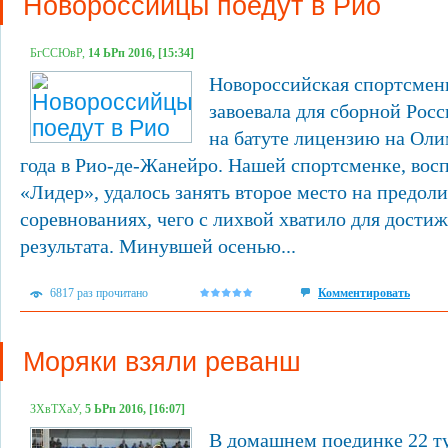
Новороссийцы поедут в Рио
БгССЮвР,
14 ЬРп 2016, [15:34]
Новороссийская спортсмен
завоевала для сборной Рос
на батуте лицензию на Ол
года в Рио-де-Жанейро. Нашей спортсменке, в
«Лидер», удалось занять второе место на предо
соревнованиях, чего с лихвой хватило для дости
результата. Минувшей осенью...
6817 раз прочитано
Комментировать
Моряки взяли реванш
ЗХвТХаУ,
5 ЬРп 2016, [16:07]
В домашнем поединке 22 ту