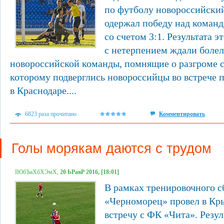
по футболу новороссийски
одержал победу над команд
со счетом 3:1. Результата э
с нетерпением ждали боле
новороссийской команды, помнящие о разгроме с
которому подверглись новороссийцы во встрече п
в Краснодаре....
6823 раза прочитано
Комментировать
Голы морякам даются с трудом
ІЮбЪаХбХЭмХ,
20 ЬРавР 2016, [18:01]
В рамках тренировочного с
«Черноморец» провел в Кр
встречу с ФК «Чита». Резул