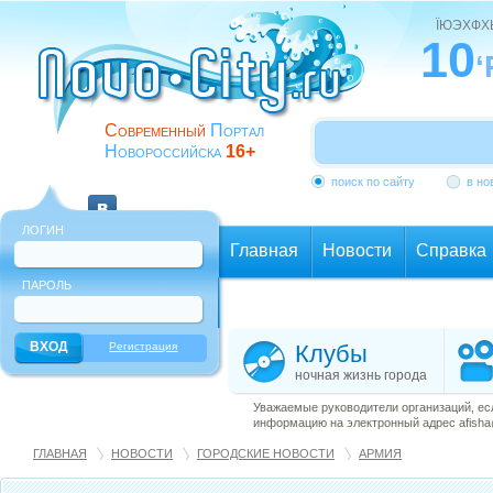
ЇЮЭХФ
10
‘
Современный
Портал
Новороссийска
16+
поиск по сайту
в но
ЛОГИН
Главная
Новости
Справка
ПАРОЛЬ
Еще
Регистрация
Клубы
ночная жизнь города
Уважаемые руководители организаций, ес
информацию на электронный адрес afisha@
ГЛАВНАЯ
НОВОСТИ
ГОРОДСКИЕ НОВОСТИ
АРМИЯ