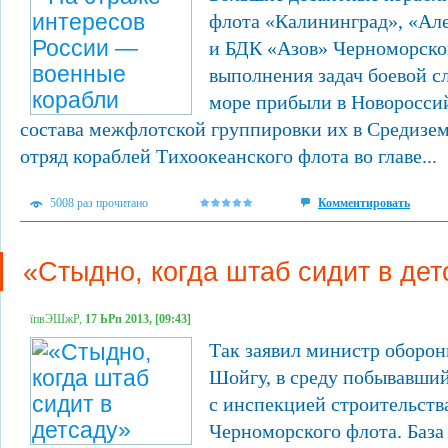
флота «Калининград», «Ал
и БДК «Азов» Черноморско
выполнения задач боевой 
море прибыли в Новороссий
состава межфлотской группировки их в Средизе
отряд кораблей Тихоокеанского флота во главе...
5008 раз прочитано
Комментировать
«Стыдно, когда штаб сидит в дет
їпвЭШжР,
17 ЬРп 2013, [09:43]
Так заявил министр оборон
Шойгу, в среду побывавши
с инспекцией строительств
Черноморского флота. База