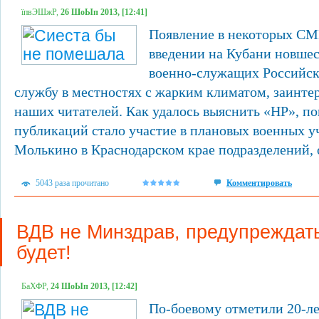
їпвЭШжР,
26 ШоЫп 2013, [12:41]
Появление в некоторых С
введении на Кубани новшес
военно-служащих Российск
службу в местностях с жарким климатом, заинте
наших читателей. Как удалось выяснить «НР», п
публикаций стало участие в плановых военных у
Молькино в Краснодарском крае подразделений, 
5043 раза прочитано
Комментировать
ВДВ не Минздрав, предупреждат
будет!
БаХФР,
24 ШоЫп 2013, [12:42]
По-боевому отметили 20-л