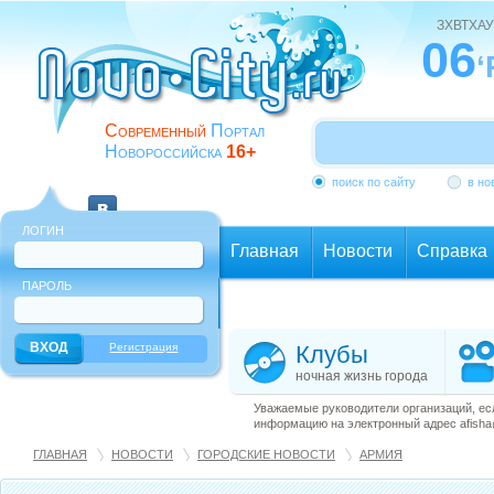
ЗХВТХАУ
06
‘
Современный
Портал
Новороссийска
16+
поиск по сайту
в но
ЛОГИН
Главная
Новости
Справка
ПАРОЛЬ
Еще
Регистрация
Клубы
ночная жизнь города
Уважаемые руководители организаций, ес
информацию на электронный адрес afisha@
ГЛАВНАЯ
НОВОСТИ
ГОРОДСКИЕ НОВОСТИ
АРМИЯ