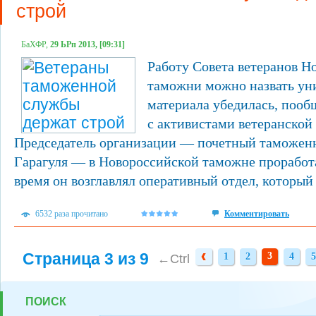
строй
БаХФР,
29 ЬРп 2013, [09:31]
Работу Совета ветеранов Н
таможни можно назвать уни
материала убедилась, поо
с активистами ветеранской
Председатель организации — почетный таможен
Гарагуля — в Новороссийской таможне проработа
время он возглавлял оперативный отдел, который 
6532 раза прочитано
Комментировать
Страница 3 из 9
3
1
2
4
5
1
2
4
5
←Ctrl
ПОИСК