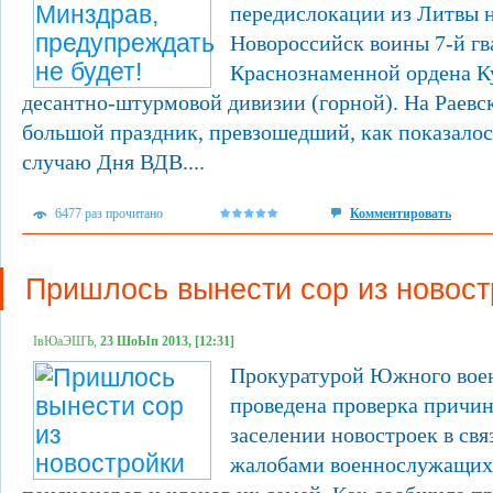
передислокации из Литвы н
Новороссийск воины 7-й гв
Краснознаменной ордена Ку
десантно-штурмовой дивизии (горной). На Раев
большой праздник, превзошедший, как показалос
случаю Дня ВДВ....
6477 раз прочитано
Комментировать
Пришлось вынести сор из новост
ІвЮаЭШЪ,
23 ШоЫп 2013, [12:31]
Прокуратурой Южного воен
проведена проверка причи
заселении новостроек в св
жалобами военнослужащих