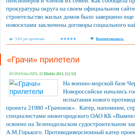
пенсионеров и членов их семей. Как сообщила п
прокуратуры округа на своем официальном сайте,
строительство жилых домов было завершено еще 
новоселами заключены договоры социального най
5261 раз прочитано
Комментировать
«Грачи» прилетели
їЮЭХФХЫмЭШЪ,
22 ШоЫп 2013, [12:52]
На военно-морской базе Че
Новороссийске начались го
испытания нового противод
проекта 21980 «Грачонок». Катер, напомним, сп
специалистами нижегородского ОАО КБ «Вымпел»
освоено на Зеленодольском судостроительном за
А.М.Горького. Противодиверсионный катер проект