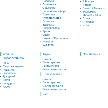
Политика
В России
Экономика
В мире
Общество
Бизнес / Финансы
Социальная сфера
Экономика
Транспорт
Музыка и Кино
Строительство
Спорт
Экология
Интернет
Здоровье
Игры
Правопорядок
Армия
Спорт
Наука и Образование
История
Культура
Афиша
Клубы
Объявления
Новороссийска
Список
По интересам
Кино
Лента клубов
Скоро на экранах
Развернутая лента
Рецензии
Викторины
Пользователи
Для детей
Список
Театр
По интересам
Концерты
Сейчас на сайте
Клубы
Развернутая лента
Чат