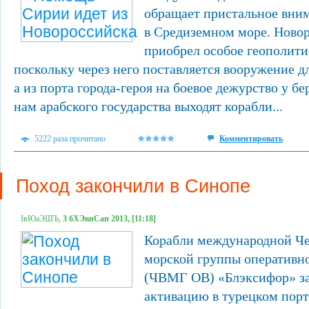
обращает пристальное вним
в Средиземном море. Ново
приобрел особое геополити
поскольку через него поставляется вооружение д
а из порта города-героя на боевое дежурство у б
нам арабского государства выходят корабли...
5222 раза прочитано
Комментировать
Поход закончили в Синопе
ІвЮаЭШЪ,
3 бХЭвпСап 2013, [11:18]
Корабли международной Че
морской группы оперативн
(ЧВМГ ОВ) «Блэксифор» з
активацию в турецком порт