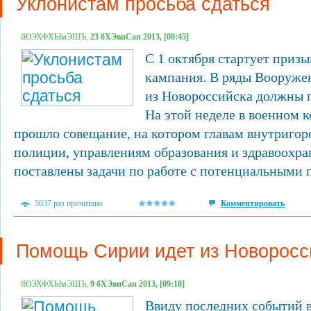
Уклонистам просьба сдаться
їЮЭХФХЫмЭШЪ,
23 бХЭвпСап 2013, [08:45]
С 1 октября стартует призы
кампания. В ряды Вооруже
из Новороссийска должны п
На этой неделе в военном 
прошло совещание, на котором главам внутригор
полиции, управлениям образования и здравоохр
поставлены задачи по работе с потенциальными 
5037 раз прочитано
Комментировать
Помощь Сирии идет из Новоросс
їЮЭХФХЫмЭШЪ,
9 бХЭвпСап 2013, [09:18]
Ввиду последних событий в