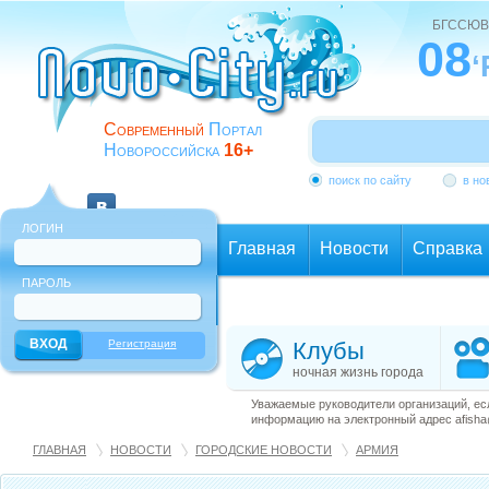
БГССЮВ
08
‘
Современный
Портал
Новороссийска
16+
поиск по сайту
в но
ЛОГИН
Главная
Новости
Справка
ПАРОЛЬ
Еще
Регистрация
Клубы
ночная жизнь города
Уважаемые руководители организаций, ес
информацию на электронный адрес afisha@
ГЛАВНАЯ
НОВОСТИ
ГОРОДСКИЕ НОВОСТИ
АРМИЯ