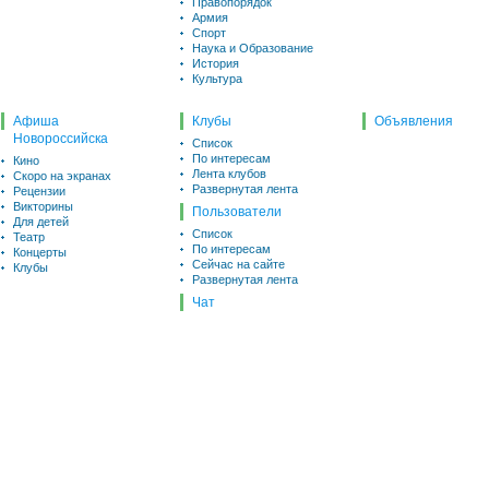
Правопорядок
Армия
Спорт
Наука и Образование
История
Культура
Афиша
Клубы
Объявления
Новороссийска
Список
По интересам
Кино
Лента клубов
Скоро на экранах
Развернутая лента
Рецензии
Викторины
Пользователи
Для детей
Список
Театр
По интересам
Концерты
Сейчас на сайте
Клубы
Развернутая лента
Чат