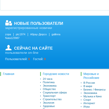
НОВЫЕ ПОЛЬЗОВАТЕЛИ
зарегистрированные новички
zopa
ptc1974
Абрау-Дюрсо
gallinna
Nata123987
СЕЙЧАС НА САЙТЕ
пользователи on-line
Пользователей:
0
Гостей:
0
Главная
Городские новости
Мировые и
Российские
24 часа
Политика
В России
Экономика
В мире
Общество
Бизнес / Финансы
Социальная сфера
Экономика
Транспорт
Музыка и Кино
Строительство
Спорт
Экология
Интернет
Здоровье
Игры