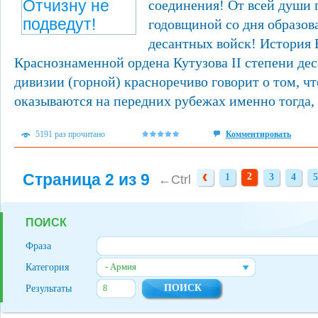
соединения! От всей души п
годовщиной со дня образо
десантных войск! История 
Краснознаменной ордена Кутузова II степени д
дивизии (горной) красноречиво говорит о том, чт
оказываются на передних рубежах именно тогда, к
5191 раз прочитано
Комментировать
Страница 2 из 9
2
1
3
4
5
1
3
4
5
←Ctrl
ПОИСК
Фраза
- Армия
Категория
Результаты