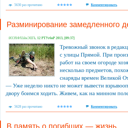
5630 раз прочитано
Комментировать
Разминирование замедленного д
їЮЭХФХЫмЭШЪ,
12 РТУгбвР 2013, [09:37]
Тревожный звонок в редак
с улицы Прямой. При прои
работ на своем огороде хо
несколько предметов, похо
снаряды времен Великой О
— Уже неделю никто не может вывести взрывооп
двору боимся ходить. Живем, как на минном поле.
5628 раз прочитано
Комментировать
В память о погибших — жизнь