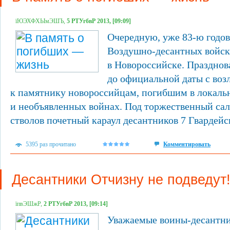
їЮЭХФХЫмЭШЪ,
5 РТУгбвР 2013, [09:09]
Очередную, уже 83-ю годо
Воздушно-десантных войск
в Новороссийске. Празднов
до официальной даты с воз
к памятнику новороссийцам, погибшим в локаль
и необъявленных войнах. Под торжественный са
стволов почетный караул десантников 7 Гвардей
5395 раз прочитано
Комментировать
Десантники Отчизну не подведут
їпвЭШжР,
2 РТУгбвР 2013, [09:14]
Уважаемые воины-десантни