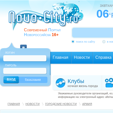
ЗХВТХАУ
06
‘
Современный
Портал
Новороссийска
16+
поиск по сайту
в но
ЛОГИН
Главная
Новости
Справка
ПАРОЛЬ
Еще
Регистрация
Клубы
ночная жизнь города
Уважаемые руководители организаций, ес
информацию на электронный адрес afisha@
ГЛАВНАЯ
НОВОСТИ
ГОРОДСКИЕ НОВОСТИ
АРМИЯ