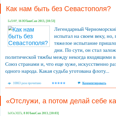
Как нам быть без Севастополя?
БаХФР,
16 ЮЪвпСап 2013, [10:53]
Легендарный Черноморский
испытал на своем веку, но,
тяжелое испытание пришлос
дни. По сути, он стал зало
политической тяжбы между некогда входящими в
Союз странами и, что еще хуже, искусственно р
одного народа. Какая судьба уготована флоту...
10863 раза прочитано
Комментировать
«Отслужи, а потом делай себе к
ІвЮаЭШЪ,
8 ЮЪвпСап 2013, [10:03]