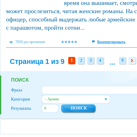
время она вышивает, смотр
может прослезиться, читая женские романы. На 
офицер, способный выдержать любые армейские 
с парашютом, пройти сотни...
7858 раз прочитано
Комментировать
Страница 1 из 9
1
2
3
4
...
9
2
3
4
9
ПОИСК
Фраза
- Армия
Категория
Результаты