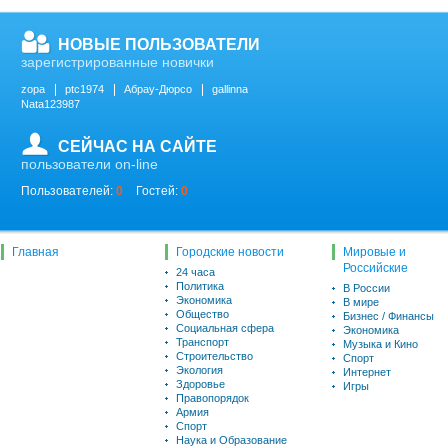
НОВЫЕ ПОЛЬЗОВАТЕЛИ
зарегистрированные новички
zopa
ptc1974
Абрау-Дюрсо
gallinna
Nata123987
СЕЙЧАС НА САЙТЕ
пользователи on-line
Пользователей:
0
Гостей:
0
Главная
Городские новости
Мировые и
Российские
24 часа
Политика
В России
Экономика
В мире
Общество
Бизнес / Финансы
Социальная сфера
Экономика
Транспорт
Музыка и Кино
Строительство
Спорт
Экология
Интернет
Здоровье
Игры
Правопорядок
Армия
Спорт
Наука и Образование