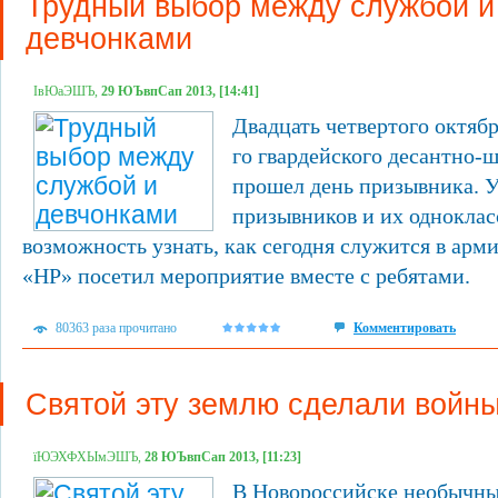
Трудный выбор между службой и
девчонками
ІвЮаЭШЪ,
29 ЮЪвпСап 2013, [14:41]
Двадцать четвертого октябр
го гвардейского десантно-
прошел день призывника. 
призывников и их однокла
возможность узнать, как сегодня служится в арм
«НР» посетил мероприятие вместе с ребятами.
80363 раза прочитано
Комментировать
Святой эту землю сделали войн
їЮЭХФХЫмЭШЪ,
28 ЮЪвпСап 2013, [11:23]
В Новороссийске необычны