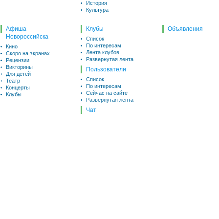
История
Культура
Афиша
Клубы
Объявления
Новороссийска
Список
По интересам
Кино
Лента клубов
Скоро на экранах
Развернутая лента
Рецензии
Викторины
Пользователи
Для детей
Список
Театр
По интересам
Концерты
Сейчас на сайте
Клубы
Развернутая лента
Чат