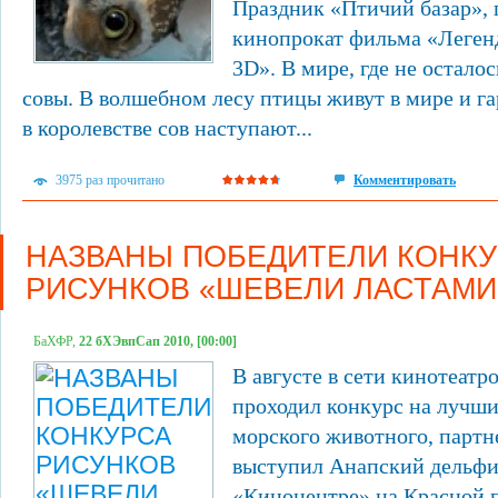
Праздник «Птичий базар»,
кинопрокат фильма «Леген
3D». В мире, где не осталос
совы. В волшебном лесу птицы живут в мире и г
в королевстве сов наступают...
3975 раз прочитано
Комментировать
НАЗВАНЫ ПОБЕДИТЕЛИ КОНК
РИСУНКОВ «ШЕВЕЛИ ЛАСТАМИ
БаХФР,
22 бХЭвпСап 2010, [00:00]
В августе в сети кинотеат
проходил конкурс на лучш
морского животного, партн
выступил Анапский дельфин
«Киноцентре» на Красной 