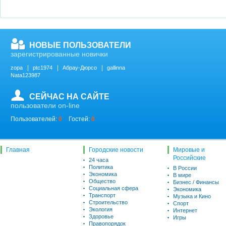
НОВЫЕ ПОЛЬЗОВАТЕЛИ
зарегистрированные новички
zopa
ptc1974
Абрау-Дюрсо
gallinna
Nata123987
СЕЙЧАС НА САЙТЕ
пользователи on-line
Пользователей:
0
Гостей:
0
Главная
Городские новости
Мировые и
Российские
24 часа
Политика
В России
Экономика
В мире
Общество
Бизнес / Финансы
Социальная сфера
Экономика
Транспорт
Музыка и Кино
Строительство
Спорт
Экология
Интернет
Здоровье
Игры
Правопорядок