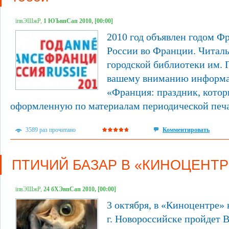
їпвЭШжР,
1 ЮЪвпСап 2010, [00:00]
2010 год объявлен годом Ф
России во Франции. Читал
городской библиотеки им. 
вашему вниманию информа
«Франция: праздник, которы
оформленную по материалам периодической печа
3589 раз прочитано
Комментировать
ПТИЧИЙ БАЗАР В «КИНОЦЕНТР
їпвЭШжР,
24 бХЭвпСап 2010, [00:00]
3 октября, в «Киноцентре»
г. Новороссийске пройдет 