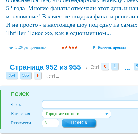
52 года. Многие фанаты отмечали этот день и на
исключение! В качестве подарка фанаты решили п
И не просто - а настоящее шоу под одну из самых
Thriller. Такое же, как в одноименном...
5126 раз прочитано
Комментировать
Страница 952 из 955
1
...
1
←Ctrl
954
955
954
955
Ctrl→
ПОИСК
Фраза
Городские новости
Категория
Результаты