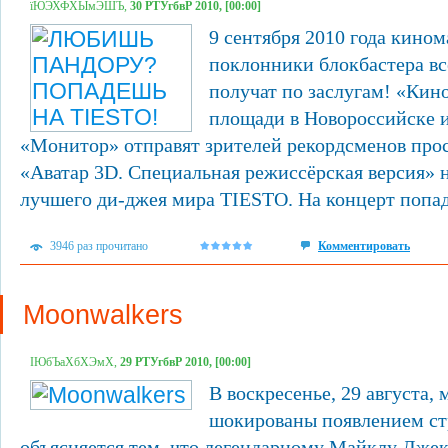
їЮЭХФХЫмЭШЪ,
30 РТУгбвР 2010, [00:00]
9 сентября 2010 года кино
поклонники блокбастера вс
получат по заслугам! «Кин
площади в Новороссийске и
«Монитор» отправят зрителей рекордсменов про
«Аватар 3D. Специальная режиссёрская версия» 
лучшего ди-джея мира TIESTO. На концерт попаду
3946 раз прочитано
Комментировать
Moonwalkers
ІЮбЪаХбХЭмХ,
29 РТУгбвР 2010, [00:00]
В воскресенье, 29 августа,
шокированы появлением ст
объясняется тем, что легендарному Майклу Дже