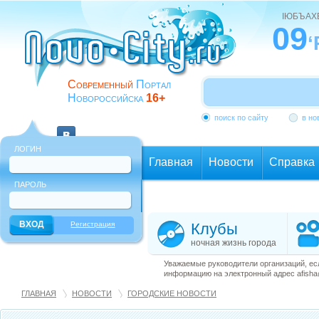
ІЮБЪАХ
09
‘
Современный
Портал
Новороссийска
16+
поиск по сайту
в но
ЛОГИН
Главная
Новости
Справка
ПАРОЛЬ
Еще
Регистрация
Клубы
ночная жизнь города
Уважаемые руководители организаций, ес
информацию на электронный адрес afisha@
ГЛАВНАЯ
НОВОСТИ
ГОРОДСКИЕ НОВОСТИ