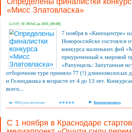
Определены финалистки конкурс
«Мисс Златовласка»
БаХФР,
10 ЭЮпСап 2010, [00:00]
7 ноября в «Киноцентре» н
Новороссийске состоялся о
конкурса маленьких фей «М
приуроченный к мировой п
«Рапунцель: Запутанная ис
отборочном туре приняло 77 (!) длинноволосых 
и Геленджика в возрасте от 4 до 13 лет. Конкурс
всего...
8604 раза прочитано
Комментировать
С 1 ноября в Краснодаре старто
медиапроект «Ощути силу пере