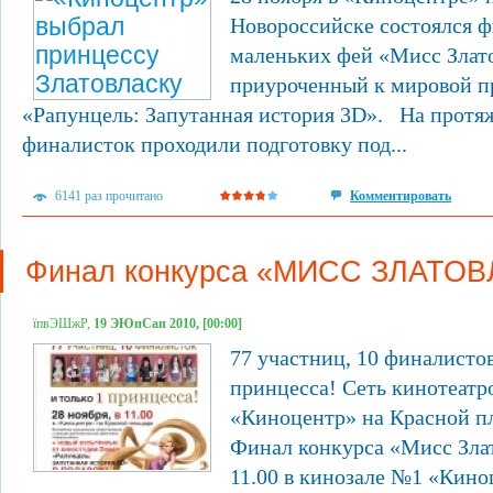
Новороссийске состоялся ф
маленьких фей «Мисс Злато
приуроченный к мировой п
«Рапунцель: Запутанная история 3D». На протяж
финалисток проходили подготовку под...
6141 раз прочитано
Комментировать
Финал конкурса «МИСС ЗЛАТО
їпвЭШжР,
19 ЭЮпСап 2010, [00:00]
77 участниц, 10 финалистов
принцесса! Сеть кинотеат
«Киноцентр» на Красной п
Финал конкурса «Мисс Злат
11.00 в кинозале №1 «Кино