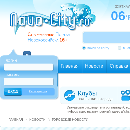
ЗХВТХАУ
06
‘
Современный
Портал
Новороссийска
16+
поиск по сайту
в но
ЛОГИН
Главная
Новости
Справка
ПАРОЛЬ
Еще
Регистрация
Клубы
ночная жизнь города
Уважаемые руководители организаций, ес
информацию на электронный адрес afisha@
ГЛАВНАЯ
НОВОСТИ
ГОРОДСКИЕ НОВОСТИ