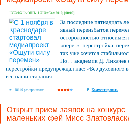
їЮЭХФХЫмЭШЪ,
1 ЭЮпСап 2010, [00:00]
За последние пятнадцать л
явный переизбыток перемен
осторожностью относимся к
«пере-»: перестройка, пе
так уже хочется стабильнос
Но… академик Д. Лихачев 
перестройки предупреждал нас: «Без духовного 
все наши старания...
10140 раз прочитано
Комментировать
Открыт прием заявок на конкурс
маленьких фей Мисс Златовласк