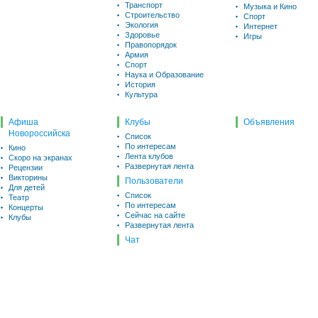
Транспорт
Музыка и Кино
Строительство
Спорт
Экология
Интернет
Здоровье
Игры
Правопорядок
Армия
Спорт
Наука и Образование
История
Культура
Афиша
Клубы
Объявления
Новороссийска
Список
По интересам
Кино
Лента клубов
Скоро на экранах
Развернутая лента
Рецензии
Викторины
Пользователи
Для детей
Список
Театр
По интересам
Концерты
Сейчас на сайте
Клубы
Развернутая лента
Чат