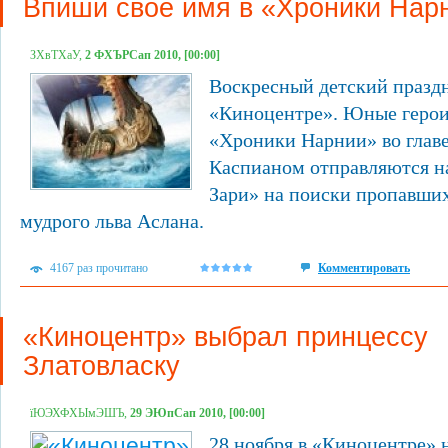
Впиши свое имя в «Хроники Нар
ЗХвТХаУ,
2 ФХЪРСап 2010, [00:00]
Воскресный детский празд
«Киноцентре». Юные герои
«Хроники Нарнии» во глав
Каспианом отправляются н
Зари» на поиски пропавших
мудрого льва Аслана.
4167 раз прочитано
Комментировать
«Киноцентр» выбрал принцессу
Златовласку
їЮЭХФХЫмЭШЪ,
29 ЭЮпСап 2010, [00:00]
28 ноября в «Киноцентре» 