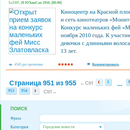
БаХФР,
20 ЮЪвпСап 2010, [00:00]
Киноцентр на Красной пло
и сеть кинотеатров «Монит
Конкурс маленьких фей «М
ноября 2010 года. К участ
девочки с длинными волосам
13 лет.
4545 раз прочитано
Комментировать
Страница 951 из 955
1
...
1
←Ctrl
953
954
953
954
Ctrl→
ПОИСК
Фраза
Городские новости
Категория