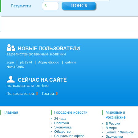
Результаты
НОВЫЕ ПОЛЬЗОВАТЕЛИ
зарегистрированные новички
zopa
ptc1974
Абрау-Дюрсо
gallinna
Nata123987
СЕЙЧАС НА САЙТЕ
пользователи on-line
Пользователей:
0
Гостей:
0
Главная
Городские новости
Мировые и
Российские
24 часа
Политика
В России
Экономика
В мире
Общество
Бизнес / Финансы
Социальная сфера
Экономика