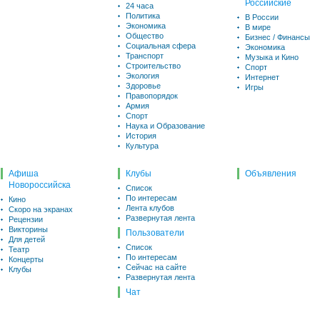
Российские
24 часа
Политика
В России
Экономика
В мире
Общество
Бизнес / Финансы
Социальная сфера
Экономика
Транспорт
Музыка и Кино
Строительство
Спорт
Экология
Интернет
Здоровье
Игры
Правопорядок
Армия
Спорт
Наука и Образование
История
Культура
Афиша
Клубы
Объявления
Новороссийска
Список
По интересам
Кино
Лента клубов
Скоро на экранах
Развернутая лента
Рецензии
Викторины
Пользователи
Для детей
Список
Театр
По интересам
Концерты
Сейчас на сайте
Клубы
Развернутая лента
Чат