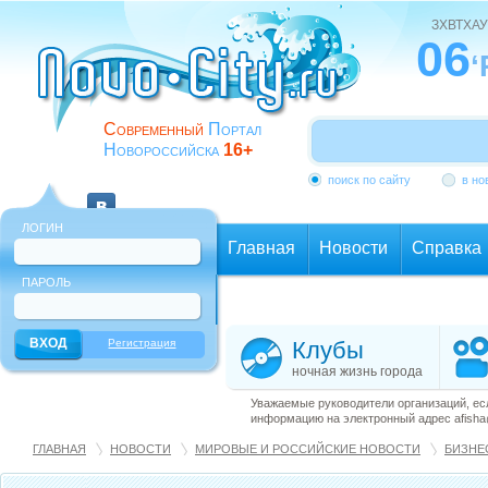
ЗХВТХАУ
06
‘
Современный
Портал
Новороссийска
16+
поиск по сайту
в но
ЛОГИН
Главная
Новости
Справка
ПАРОЛЬ
Еще
Регистрация
Клубы
ночная жизнь города
Уважаемые руководители организаций, ес
информацию на электронный адрес afisha@
ГЛАВНАЯ
НОВОСТИ
МИРОВЫЕ И РОССИЙСКИЕ НОВОСТИ
БИЗНЕ