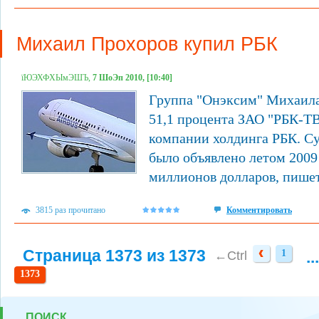
Михаил Прохоров купил РБК
їЮЭХФХЫмЭШЪ,
7 ШоЭп 2010, [10:40]
Группа "Онэксим" Михаила
51,1 процента ЗАО "РБК-ТВ
компании холдинга РБК. Су
было объявлено летом 2009 
миллионов долларов, пишет
3815 раз прочитано
Комментировать
Страница 1373 из 1373
1
...
1
←Ctrl
1373
ПОИСК