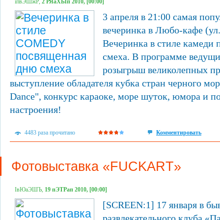
їпвЭШжР,
2 РЯаХЫп 2010, [00:00]
3 апреля в 21:00 самая поп
вечеринка в Любо-кафе (ул.
Вечеринка в стиле камеди
смеха. В программе ведущ
розыгрыш великолепных при
выступление обладателя кубка стран черного мо
Dance", конкурс караоке, море шуток, юмора и п
настроения!
4483 раза прочитано
Комментировать
Фотовыставка «FUCKART»
ІвЮаЭШЪ,
19 пЭТРап 2010, [00:00]
[SCREEN:1] 17 января в б
развлекательного клуба «П