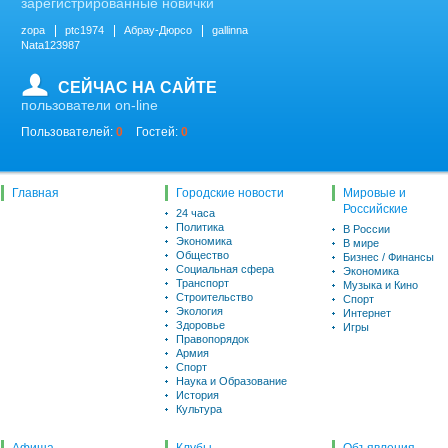
зарегистрированные новички
zopa
ptc1974
Абрау-Дюрсо
gallinna
Nata123987
СЕЙЧАС НА САЙТЕ
пользователи on-line
Пользователей:
0
Гостей:
0
Главная
Городские новости
Мировые и
Российские
24 часа
Политика
В России
Экономика
В мире
Общество
Бизнес / Финансы
Социальная сфера
Экономика
Транспорт
Музыка и Кино
Строительство
Спорт
Экология
Интернет
Здоровье
Игры
Правопорядок
Армия
Спорт
Наука и Образование
История
Культура