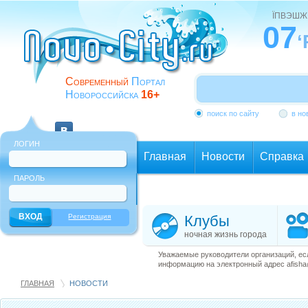
ЇПВЭШЖ
07
‘
Современный
Портал
Новороссийска
16+
поиск по сайту
в но
ЛОГИН
Главная
Новости
Справка
ПАРОЛЬ
Еще
Регистрация
Клубы
ночная жизнь города
Уважаемые руководители организаций, ес
информацию на электронный адрес afisha@
ГЛАВНАЯ
НОВОСТИ