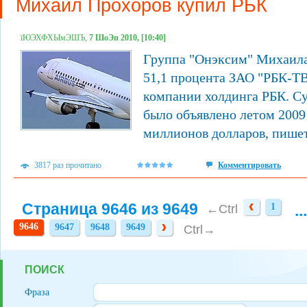
Михаил Прохоров купил РБК
їЮЭХФХЫмЭШЪ,
7 ШоЭп 2010, [10:40]
Группа "Онэксим" Михаила
51,1 процента ЗАО "РБК-ТВ
компании холдинга РБК. Су
было объявлено летом 2009 
миллионов долларов, пишет
3817 раз прочитано
Комментировать
Страница 9646 из 9649
1
...
1
←Ctrl
9646
9647
9648
9649
9647
9648
9649
Ctrl→
ПОИСК
Фраза