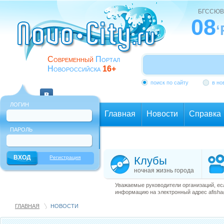
БГССЮВ
08
‘
Современный
Портал
Новороссийска
16+
поиск по сайту
в но
ЛОГИН
Главная
Новости
Справка
ПАРОЛЬ
Еще
Регистрация
Клубы
ночная жизнь города
Уважаемые руководители организаций, ес
информацию на электронный адрес afisha@
ГЛАВНАЯ
НОВОСТИ