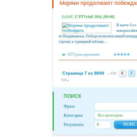
Моряки продолжают побежда
БаХФР,
17 РТУгбвР 2016, [09:08]
В матче 3-го
новороссийск
из Владикавказа. Победа позволила нашей команд
строчку в турнирной таблице....
8273 раза прочитано
Страница 7 из 9649
1
1
←Ctrl
Ctrl→
ПОИСК
Фраза
Все категории
Категория
Результаты