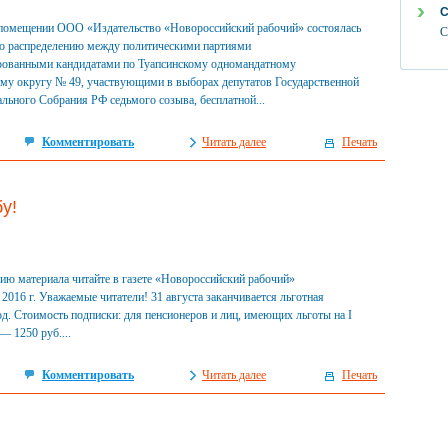
С
в помещении ООО «Издательство «Новороссийский рабочий» состоялась
С
по распределению между политическими партиями
ированными кандидатами по Туапсинскому одномандатному
ому округу № 49, участвующими в выборах депутатов Государственной
ьного Собрания РФ седьмого созыва, бесплатной...
Комментировать
Читать далее
Печать
у!
ю материала читайте в газете «Новороссийский рабочий»
а 2016 г. Уважаемые читатели! 31 августа заканчивается льготная
д. Стоимость подписки: для пенсионеров и лиц, имеющих льготы на I
— 1250 руб....
Комментировать
Читать далее
Печать