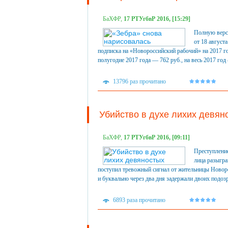
БаХФР,
17 РТУгбвР 2016, [15:29]
Полную верси
от 18 август
подписка на «Новороссийский рабочий» на 2017 го
полугодие 2017 года — 762 руб., на весь 2017 год 
13796 раз прочитано
Убийство в духе лихих девян
БаХФР,
17 РТУгбвР 2016, [09:11]
Преступление
лица разыгр
поступил тревожный сигнал от жительницы Новор
и буквально через два дня задержали двоих подозр
6893 раза прочитано