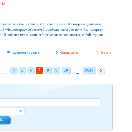
ть
 тура первенства России по футболу в зоне «Юг» второго дивизиона
ий «Черноморец» со счетом 1:0 победил на своем поле ФК «Спартак»
е с 9 набранными очками из 9 возможных сохранить за собой первую
Комментировать
Читать далее
Печать
7
4
5
6
8
9
10
9649
4
5
6
8
9
10
9649
...
...