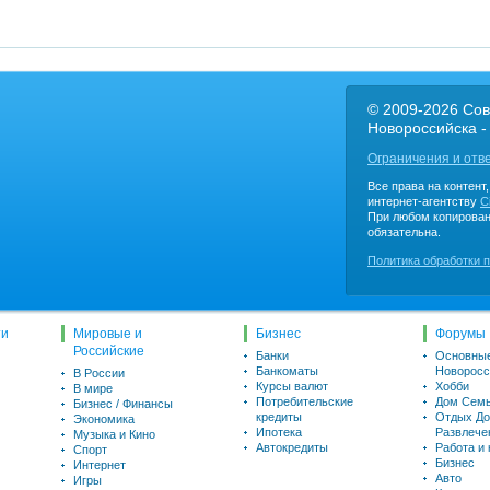
© 2009-2026 Сов
Новороссийска -
Ограничения и отв
Все права на контент
интернет-агентству
C
При любом копирован
обязательна.
Политика обработки 
ти
Мировые и
Бизнес
Форумы
Российские
Банки
Основны
Банкоматы
Новоросс
В России
Курсы валют
Хобби
В мире
Потребительские
Дом Семь
Бизнес / Финансы
кредиты
Отдых До
Экономика
Ипотека
Развлече
Музыка и Кино
Автокредиты
Работа и
Спорт
Бизнес
Интернет
Авто
Игры