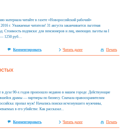
ю материала читайте в газете «Новороссийский рабочий»
а 2016 г. Уважаемые читатели! 31 августа заканчивается льготная
д. Стоимость подписки: для пенсионеров и лиц, имеющих льготы на I
— 1250 руб....
Комментировать
Читать далее
Печать
остых
 в духе 90-х годов произошло недавно в нашем городе. Действующие
авшейся драмы — партнеры по бизнесу. Сначала правоохранителям
оссийска: пропал муж! Начались поиски исчезнувшего мужчины,
еваемых в его убийстве. Как рассказал...
Комментировать
Читать далее
Печать