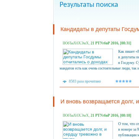
Результаты поиска
Кандидаты в депутаты Госдум
ІЮбЪаХбХЭмХ,
21 РТУгбвР 2016, [08:31]
Как пишет «Р
в депутаты п
в Госдуму. С
мандатов есть как очень состоятельные люди, так
8583 раза прочитано
И вновь возвращается долг, и
ІЮбЪаХбХЭмХ,
21 РТУгбвР 2016, [08:18]
О том, что с
в номере за 
публикации 