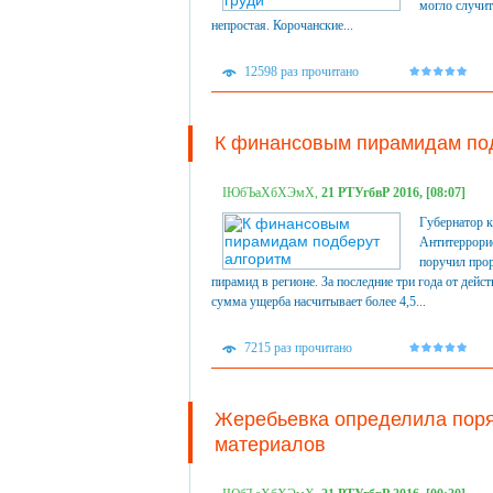
могло случит
непростая. Корочанские...
12598 раз прочитано
К финансовым пирамидам по
ІЮбЪаХбХЭмХ,
21 РТУгбвР 2016, [08:07]
Губернатор к
Антитеррорис
поручил прор
пирамид в регионе. За последние три года от дей
сумма ущерба насчитывает более 4,5...
7215 раз прочитано
Жеребьевка определила поря
материалов