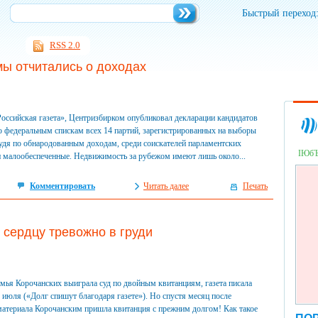
Быстрый переход
RSS 2.0
ы отчитались о доходах
оссийская газета», Центризбирком опубликовал декларации кандидатов
о федеральным спискам всех 14 партий, зарегистрированных на выборы
удя по обнародованным доходам, среди соискателей парламентских
ІЮб
 и малообеспеченные. Недвижимость за рубежом имеют лишь около...
Комментировать
Читать далее
Печать
 сердцу тревожно в груди
емья Корочанских выиграла суд по двойным квитанциям, газета писала
9 июля («Долг спишут благодаря газете»). Но спустя месяц после
материала Корочанским пришла квитанция с прежним долгом! Как такое