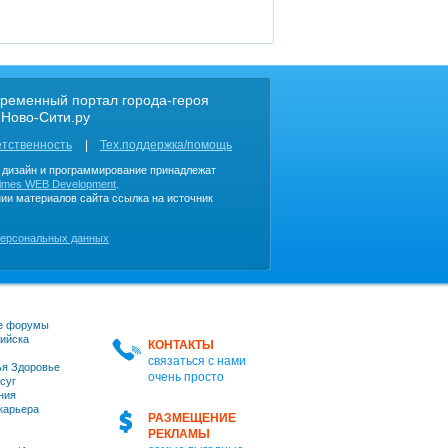
ременный портал города-героя
 Ново-Сити.ру
етственность
Тех.поддержка/помощь
, дизайн и программирование принадлежат
imes WEB Development
.
ии материалов сайта ссылка на источник
персональных данных
е форумы
ийска
КОНТАКТЫ
связаться с нами
я Здоровье
очень просто
суг
ния
 карьера
РАЗМЕЩЕНИЕ
РЕКЛАМЫ