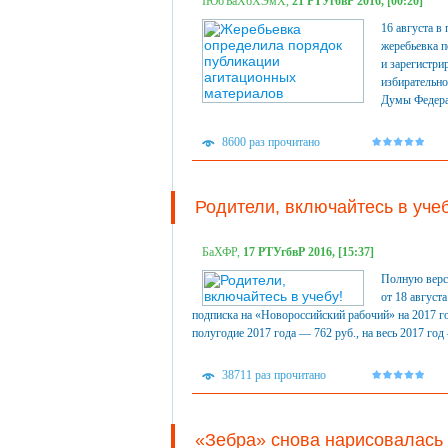
ІЮбЪаХбХЭмХ,
21 РТУгбвР 2016, [00:20]
16 августа 
жеребьевка 
и зарегистр
избирательн
Думы Федерал
8600 раз прочитано
Родители, включайтесь в учеб
БаХФР,
17 РТУгбвР 2016, [15:37]
Полную верси
от 18 август
подписка на «Новороссийский рабочий» на 2017 го
полугодие 2017 года — 762 руб., на весь 2017 год 
38711 раз прочитано
«Зебра» снова нарисовалась