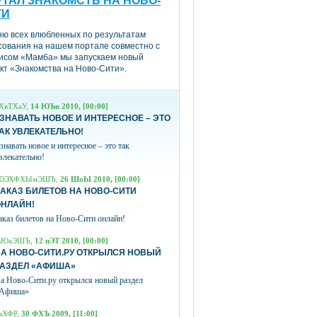
ТАЛ ЗНАКОМСТВ НА НОВО-
ТИ
ню всех влюбленных по результатам
сования на нашем портале совместно с
исом «Мамба» мы запускаем новый
кт «Знакомства на Ново-Сити».
ХвТХаУ,
14 ЮЪв 2010, [00:00]
ЗНАВАТЬ НОВОЕ И ИНТЕРЕСНОЕ – ЭТО
АК УВЛЕКАТЕЛЬНО!
знавать новое и интересное – это так
влекательно!
ЮЭХФХЫмЭШЪ,
26 ШоЫ 2010, [00:00]
АКАЗ БИЛЕТОВ НА НОВО-СИТИ
ОНЛАЙН!
аказ билетов на Ново-Сити онлайн!
вЮаЭШЪ,
12 пЭТ 2010, [00:00]
А НОВО-СИТИ.РУ ОТКРЫЛСЯ НОВЫЙ
РАЗДЕЛ «АФИША»
а Ново-Сити.ру открылся новый раздел
Афиша»
аХФР,
30 ФХЪ 2009, [11:00]