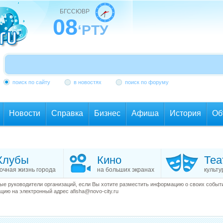
БГССЮВР
08
‘РТУ
поиск по сайту
в новостях
поиск по форуму
Новости
Справка
Бизнес
Афиша
История
Об
Клубы
Кино
Теа
очная жизнь города
на больших экранах
культу
е руководители организаций, если Вы хотите разместить информацию о своих события
ию на электронный адрес afisha@novo-city.ru