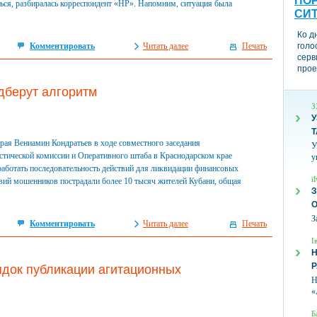
ПОР
ься, разбиралась корреспондент «НР». Напомним, ситуация была
СИ
Ко д
Комментировать
Читать далее
Печать
голо
серв
прое
дберут алгоритм
З
У
Т
рая Вениамин Кондратьев в ходе совместного заседания
У
тической комиссии и Оперативного штаба в Краснодарском крае
у
аботать последовательность действий для ликвидации финансовых
ї
ствий мошенников пострадали более 10 тысяч жителей Кубани, общая
З
З
Комментировать
Читать далее
Печать
І
Н
док публикации агитационных
Н
«
Б