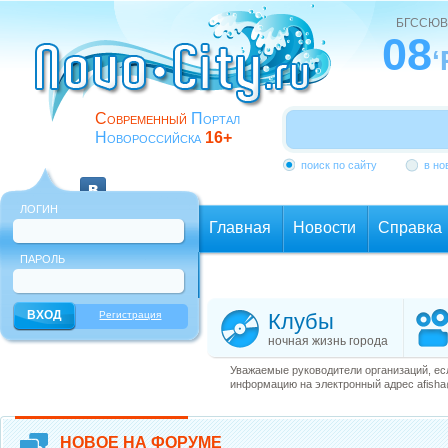
БГССЮВ
08
‘
Современный
Портал
Новороссийска
16+
поиск по сайту
в но
ЛОГИН
Главная
Новости
Справка
ПАРОЛЬ
Еще
Регистрация
Клубы
ночная жизнь города
Уважаемые руководители организаций, ес
информацию на электронный адрес afisha@
НОВОЕ НА ФОРУМЕ