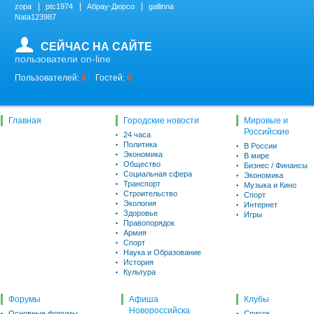
zopa
ptc1974
Абрау-Дюрсо
gallinna
Nata123987
СЕЙЧАС НА САЙТЕ
пользователи on-line
Пользователей:
0
Гостей:
0
Главная
Городские новости
Мировые и
Российские
24 часа
Политика
В России
Экономика
В мире
Общество
Бизнес / Финансы
Социальная сфера
Экономика
Транспорт
Музыка и Кино
Строительство
Спорт
Экология
Интернет
Здоровье
Игры
Правопорядок
Армия
Спорт
Наука и Образование
История
Культура
Форумы
Афиша
Клубы
Новороссийска
Основные форумы
Список