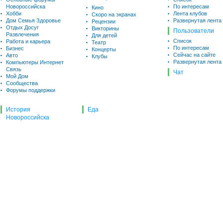
Новороссийска
По интересам
Кино
Хобби
Лента клубов
Скоро на экранах
Дом Семья Здоровье
Развернутая лента
Рецензии
Отдых Досуг
Викторины
Пользователи
Развлечения
Для детей
Список
Работа и карьера
Театр
По интересам
Бизнес
Концерты
Сейчас на сайте
Авто
Клубы
Развернутая лента
Компьютеры Интернет
Связь
Чат
Мой Дом
Сообщества
Форумы поддержки
История
Еда
Новороссийска