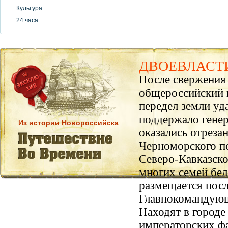
Культура
24 часа
ДВОЕВЛАСТ
После свержения
общероссийский в
передел земли уд
поддержало генер
Из истории Новороссийска
оказались отреза
Черноморского по
Северо-Кавказск
многих семей бел
размещается пос
Главнокомандую
Находят в городе
императорских ф