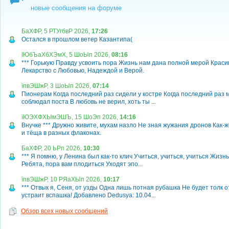
новые сообщения на форуме
БаХФР, 5 РТУгбвР 2026,
17:26
Остался в прошлом ветер Казантипа(
ІЮбЪаХбХЭмХ, 5 ШоЫп 2026,
08:16
*** Горькую Правду усвоить пора Жизнь нам дана полной мерой Краси
Лекарство с Любовью, Надеждой и Верой.
їпвЭШжР, 3 ШоЫп 2026,
07:14
Пионерам Когда последний раз сидели у костре Когда последний раз 
соблюдал поста В любовь не верил, хоть ты ...
їЮЭХФХЫмЭШЪ, 15 ШоЭп 2026,
14:16
Внучке *** Дружно живите, мухам назло Не зная жужания дронов Как-ж
и тёща в разных флаконах.
БаХФР, 20 ЬРп 2026,
10:30
*** Я помню, у Ленина был как-то клич Учиться, учиться, учиться Жизн
Ребята, пора вам плодиться Уходят эпо...
їпвЭШжР, 10 РЯаХЫп 2026,
10:17
*** Отвык я, Сеня, от узды Одна лишь потная рубашка Не будет толк 
устраит вспашка! Добавлено Dedusya: 10.04...
Обзор всех новых сообщений