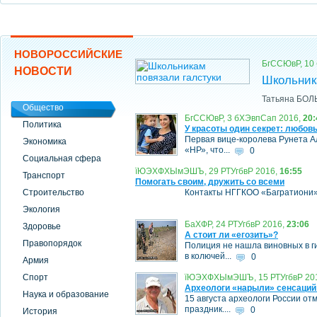
НОВОРОССИЙСКИЕ
БгССЮвР, 10
НОВОСТИ
Школьник
Татьяна БО
Общество
БгССЮвР, 3 бХЭвпСап 2016,
20:
Политика
У красоты один секрет: любовь
Первая вице-королева Рунета А
Экономика
«НР», что...
0
Социальная сфера
їЮЭХФХЫмЭШЪ, 29 РТУгбвР 2016,
16:55
Транспорт
Помогать своим, дружить со всеми
Строительство
Контакты НГГКОО «Багратиони»: у
Экология
БаХФР, 24 РТУгбвР 2016,
23:06
Здоровье
А стоит ли «егозить»?
Правопорядок
Полиция не нашла виновных в г
в колючей...
0
Армия
Спорт
їЮЭХФХЫмЭШЪ, 15 РТУгбвР 20
Археологи «нарыли» сенсаций
Наука и образование
15 августа археологи России о
праздник....
0
История