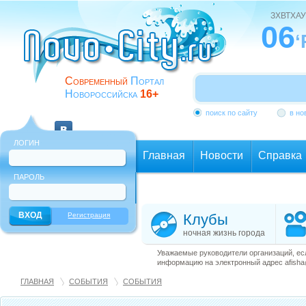
ЗХВТХАУ
06
‘
Современный
Портал
Новороссийска
16+
поиск по сайту
в но
ЛОГИН
Главная
Новости
Справка
ПАРОЛЬ
Еще
Регистрация
Клубы
ночная жизнь города
Уважаемые руководители организаций, ес
информацию на электронный адрес afisha@
ГЛАВНАЯ
СОБЫТИЯ
СОБЫТИЯ