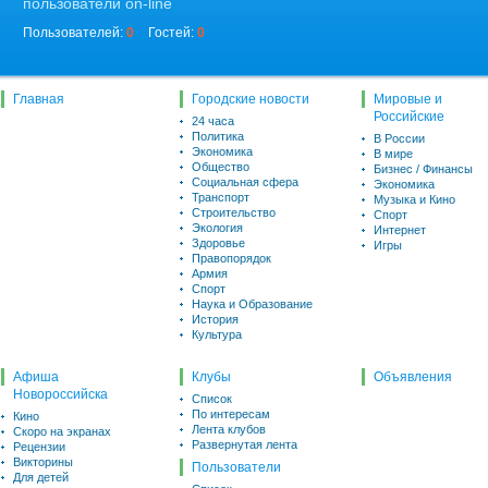
пользователи on-line
Пользователей:
0
Гостей:
0
Главная
Городские новости
Мировые и
Российские
24 часа
Политика
В России
Экономика
В мире
Общество
Бизнес / Финансы
Социальная сфера
Экономика
Транспорт
Музыка и Кино
Строительство
Спорт
Экология
Интернет
Здоровье
Игры
Правопорядок
Армия
Спорт
Наука и Образование
История
Культура
Афиша
Клубы
Объявления
Новороссийска
Список
По интересам
Кино
Лента клубов
Скоро на экранах
Развернутая лента
Рецензии
Викторины
Пользователи
Для детей