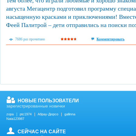
Тем более, что играли любимые и хорошо знаком
августа Мегацентр подготовил программу специа
насыщенную красками и приключениями! Вместе 
Феей Палитрой – дети отправились на поиски по
7686 раз прочитано
Комментировать
НОВЫЕ ПОЛЬЗОВАТЕЛИ
зарегистрированные новички
zopa
ptc1974
Абрау-Дюрсо
gallinna
Nata123987
СЕЙЧАС НА САЙТЕ