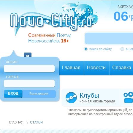
ЗХВТХАУ
06
‘
Современный
Портал
Новороссийска
16+
поиск по сайту
в но
ЛОГИН
Главная
Новости
Справка
ПАРОЛЬ
Еще
Регистрация
Клубы
ночная жизнь города
Уважаемые руководители организаций, ес
информацию на электронный адрес afisha@
ГЛАВНАЯ
СТАТЬИ