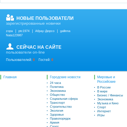
НОВЫЕ ПОЛЬЗОВАТЕЛИ
зарегистрированные новички
zopa
ptc1974
Абрау-Дюрсо
gallinna
Nata123987
СЕЙЧАС НА САЙТЕ
пользователи on-line
Пользователей:
0
Гостей:
0
Главная
Городские новости
Мировые и
Российские
24 часа
Политика
В России
Экономика
В мире
Общество
Бизнес / Финансы
Социальная сфера
Экономика
Транспорт
Музыка и Кино
Строительство
Спорт
Экология
Интернет
Здоровье
Игры
Правопорядок
Армия
Спорт