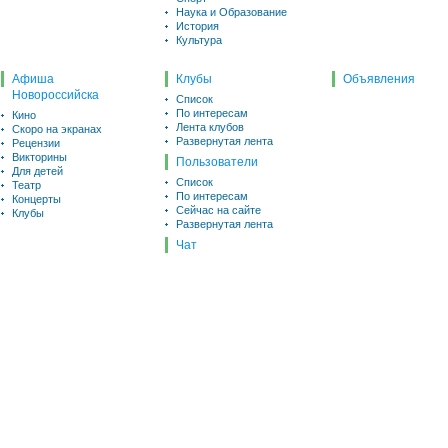
Наука и Образование
История
Культура
Афиша
Клубы
Объявления
Новороссийска
Список
По интересам
Кино
Лента клубов
Скоро на экранах
Развернутая лента
Рецензии
Викторины
Пользователи
Для детей
Список
Театр
По интересам
Концерты
Сейчас на сайте
Клубы
Развернутая лента
Чат