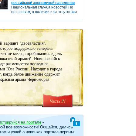
российской экономикой населении
Национальная служба новостей.По
его словам, о наличии или отсутствии
кризиса можно судить по
настроению...
 вариант "двоевластия".
которое поддержало генерала
ечение месяца пробивались вдоль
авказской армией. Новороссийск
де размещается последнее
и Юга России. Находят в городе
, когда белое движение одержит
 Красная армия Черноморья
Часть IV
истрируйся на портале
-
рой все возможности! Общайся, делись
том и узнай о новинках портала первым.