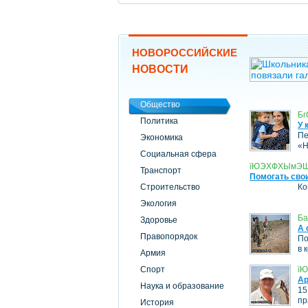
НОВОРОССИЙСКИЕ
НОВОСТИ
Общество
Бг
Политика
У 
Пе
Экономика
«Н
Социальная сфера
їЮЭХФХЫмЭШЪ,
Транспорт
Помогать сво
Строительство
Ко
Экология
Ба
Здоровье
А 
Правопорядок
По
в 
Армия
Спорт
їЮ
Ар
Наука и образование
15
пр
История