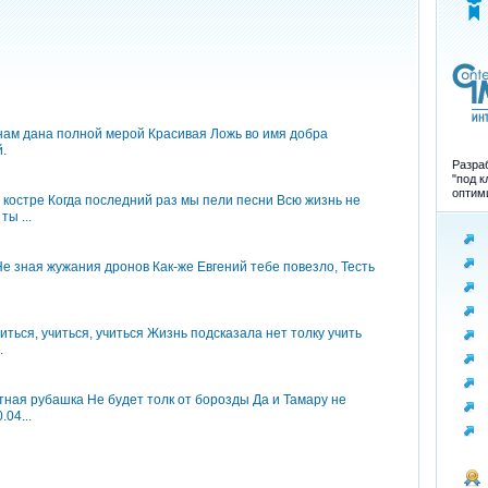
 нам дана полной мерой Красивая Ложь во имя добра
.
Разраб
"под к
оптим
 костре Когда последний раз мы пели песни Всю жизнь не
ы ...
Не зная жужания дронов Как-же Евгений тебе повезло, Тесть
читься, учиться, учиться Жизнь подсказала нет толку учить
.
отная рубашка Не будет толк от борозды Да и Тамару не
04...