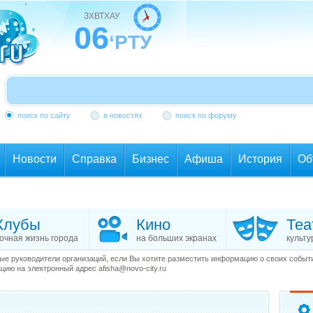
ЗХВТХАУ
06
‘РТУ
поиск по сайту
в новостях
поиск по форуму
Новости
Справка
Бизнес
Афиша
История
Об
Клубы
Кино
Теа
очная жизнь города
на больших экранах
культу
е руководители организаций, если Вы хотите разместить информацию о своих события
ию на электронный адрес afisha@novo-city.ru