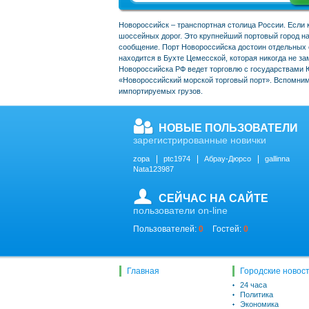
Новороссийск – транспортная столица России. Если 
шоссейных дорог. Это крупнейший портовый город н
сообщение. Порт Новороссийска достоин отдельных сл
находится в Бухте Цемесской, которая никогда не за
Новороссийска РФ ведет торговлю с государствами 
«Новороссийский морской торговый порт». Вспомним
импортируемых грузов.
НОВЫЕ ПОЛЬЗОВАТЕЛИ
зарегистрированные новички
zopa
ptc1974
Абрау-Дюрсо
gallinna
Nata123987
СЕЙЧАС НА САЙТЕ
пользователи on-line
Пользователей:
0
Гостей:
0
Главная
Городские новос
24 часа
Политика
Экономика