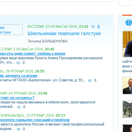
БгССЮвР, 10 бХЭвпСап 2016,
21:41
0
Школьникам повязали галстуки
Татьяна БОЛЬШУНОВА.
ССЮвР, 3 бХЭвпСап 2016,
20:46
красоты один секрет: любовь к жизни
рвая вице-королева Рунета Алина Проскурякова рассказала
сайте
Р», что...
0
края.
финан
 29 РТУгбвР 2016,
16:55
им, дружить со всеми
нтакты НГГКОО «Багратиони»: ул. Советов, д. 55,...
0
ХФР, 24 РТУгбвР 2016,
23:06
стоит ли «егозить»?
лиция не нашла виновных в гибели коня, запутавшегося
колючей...
0
ЭХФХЫмЭШЪ, 15 РТУгбвР 2016,
20:13
хеологи «нарыли» сенсаций и проблем
 августа археологи России отмечают свой профессиональный
аздник....
0