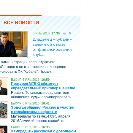
ВСЕ НОВОСТИ
6 РЯа 2016,
17:30
0
Владелец «Кубани»
заявил об отказе
от финансирования
клуба
 администрации Краснодарского
«Сегодня я не в состоянии полноценно
сировать ФК "Кубань". Прошу...
БаХФР, 6 РЯа 2016,
16:59
Прокурор МТБЮ обжалует
оправдательный приговор Шешелю
Reuters.По словам представителя
обвинения, судьи проигнорировали
множество доказательств против
БаХФР, 6 РЯа 2016,
16:41
Шешеля, а...
Эрдоган обвинил Россию в участии
в карабахском конфликте
Материалы по теме14:09 5 апреля
2016Армии «Черного сада»Что
Армения и Азербайджан могут
БаХФР, 6 РЯа 2016,
16:35
выставить...
Зампред ЦБ рассказал о довольном