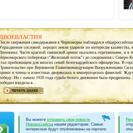
ДВОЕВЛАСТИЯ
После свержения самодержавия в Черноморье наблюдался общероссийский
Упразднение сословий, передел земли ударили по интересам казачества, 
Деникина. Части красной таманской армии оказались отрезанными, и в т
Черноморского побережья ("Железный поток") до соединения с Северо-К
стал прибежищем для многих семей белогвардейского офицерства. В горо
Правительство при Верховном Главнокомандующем Вооруженными Силам
приют и члены и известных дворянских и императорских фамилий. Ждут
победу. Но с начала 1920 года судьба белого движения была предрешена.
победно входила в...
Вы можете
отправить свои новости
Рег
Новороссийска
нашим редакторам. Самые
отк
интересные будут опубликованы на портале.
опы