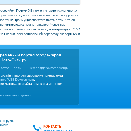
вороссийск. Почему? В нем сплетаются узлы многих
вороссийск соединяет интенсивное железнодорожное
ов тонн! Преимущество этого порта в том, что он
ранспортирующих нефть танкеров. Через порт
ости в портовом комплексе города контролирует ОАО
х в России, обеспечивающей перевозку экспортных и
ременный портал города-героя
 Ново-Сити.ру
етственность
Тех.поддержка/помощь
, дизайн и программирование принадлежат
imes WEB Development
.
ии материалов сайта ссылка на источник
персональных данных
е форумы
ийска
КОНТАКТЫ