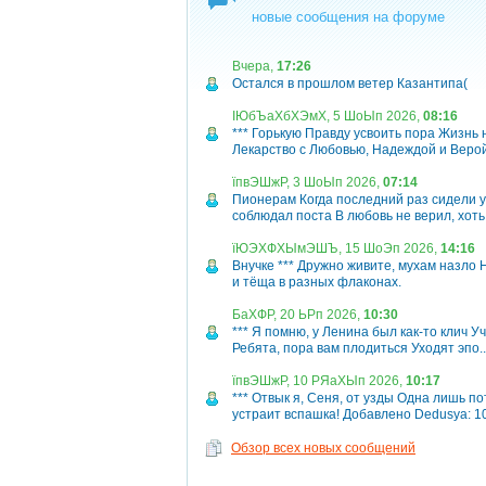
новые сообщения на форуме
Вчера,
17:26
Остался в прошлом ветер Казантипа(
ІЮбЪаХбХЭмХ, 5 ШоЫп 2026,
08:16
*** Горькую Правду усвоить пора Жизнь
Лекарство с Любовью, Надеждой и Верой
їпвЭШжР, 3 ШоЫп 2026,
07:14
Пионерам Когда последний раз сидели у
соблюдал поста В любовь не верил, хоть т
їЮЭХФХЫмЭШЪ, 15 ШоЭп 2026,
14:16
Внучке *** Дружно живите, мухам назло 
и тёща в разных флаконах.
БаХФР, 20 ЬРп 2026,
10:30
*** Я помню, у Ленина был как-то клич У
Ребята, пора вам плодиться Уходят эпо..
їпвЭШжР, 10 РЯаХЫп 2026,
10:17
*** Отвык я, Сеня, от узды Одна лишь п
устраит вспашка! Добавлено Dedusya: 10.
Обзор всех новых сообщений