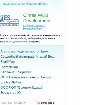
новые компании Новороссийска
Cimes WEB
Development
создание сайтов в
Новороссийске
отка и создание веб сайтов и интернет-магазинов
люч" в Новороссийске, веб-дизайн, поисковая
изация,
продвижение
и раскрутка
Агентство недвижимости Натух...
Свадебный фотограф Андрей Во...
ExaOffice
"АвтоДекор"
"ЧР А4-А1" Чертежи
ООО Северный альянс - Новоро...
Шайка-Лейка
ООО ЧОП "Вымпел-Кавказ"
Эвакуатор Юг
СПОНСОР РАЗДЕЛА: