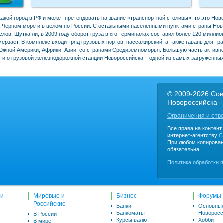
какой город в РФ и может претендовать на звание «транспортной столицы», то это Но
а Черном море и в целом по России. С остальными населенными пунктами страны Но
ов. Шутка ли, в 2009 году оборот груза в его терминалах составил более 120 миллион
мерзает. В комплекс входит ряд грузовых портов, пассажирский, а также гавань для т
Южной Америки, Африки, Азии, со странами Средиземноморья. Большую часть активн
 и о грузовой железнодорожной станции Новороссийска – одной из самых загруженны
© 2009-2026 Сов
Новороссийска -
Ограничения и отв
Все права на контент
интернет-агентству
C
При любом копирован
обязательна.
Политика обработки 
ти
Мировые и
Бизнес
Форумы
Российские
Банки
Основны
Банкоматы
Новоросс
В России
Курсы валют
Хобби
В мире